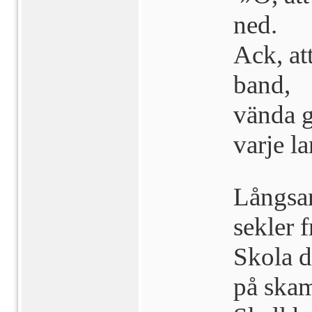
ned.
Ack, at
band,
vända gl
varje l
Långsa
sekler 
Skola d
på ska