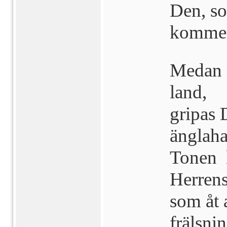
Den, so
kommer
Medan n
land,
gripas 
änglah
Tonen l
Herrens
som åt 
frälsni