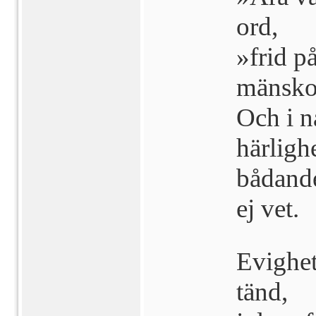
ord,
»frid p
mänsko
Och i n
härlighe
bådande
ej vet.
Evighet
tänd,