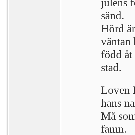
julens 
sänd.
Hörd ä
väntan 
född åt
stad.
Loven H
hans n
Må som 
famn.