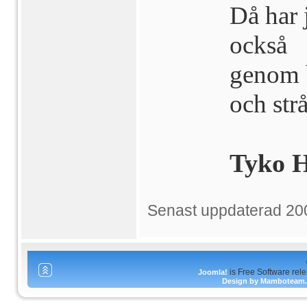
Då har j
också
genom b
och strå
Tyko 
Senast uppdaterad 20
is Free Software rel
Joomla!
Design by Mamboteam