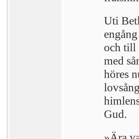
Uti Bet
engång
och til
med så
höres n
lovsång
himlens
Gud.
»Ära va