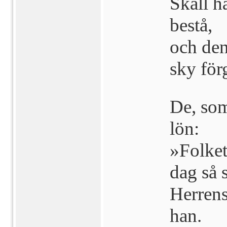
Skall h
bestå,
och den
sky för
De, som
lön:
»Folket
dag så 
Herrens 
han.