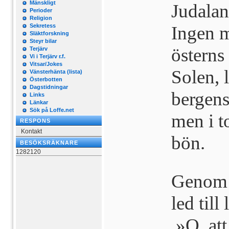
Mänskligt
Judalan
Perioder
Religion
Sekretess
Ingen m
Släktforskning
Steyr bilar
österns
Terjärv
Vi i Terjärv r.f.
Vitsar/Jokes
Solen, 
Vänsterhänta (lista)
Österbotten
Dagstidningar
bergens
Links
Länkar
Sök på Loffe.net
men i t
RESPONS
Kontakt
bön.
BESÖKSRÄKNARE
1282120
Genom t
led till 
»O, att