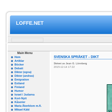
LOFFE.NET
Main Menu
SVENSKA SPRÅKET - DIKT
Hem
Artiklar
Skrivet av Jean G. Lönnberg
Böcker
2015-12-14 17:22
Debatt
Dikter (egna)
Dikter (andras)
Emigration
Estland
Finland
Humor
Israel / Judarna
Kort-Nytt
Kåserier
Maria Åkerblom m.fl.
Mikael Käld