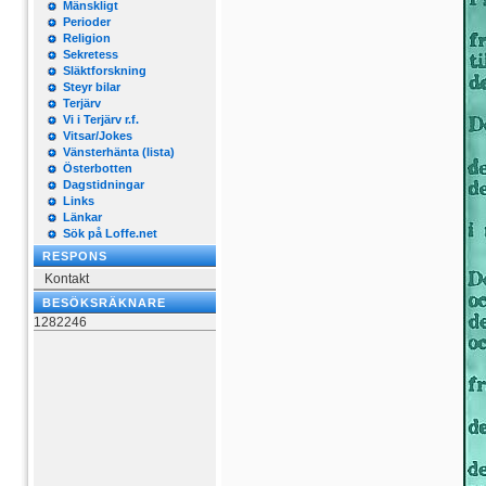
Mänskligt
Perioder
Religion
Sekretess
Släktforskning
Steyr bilar
Terjärv
Vi i Terjärv r.f.
Vitsar/Jokes
Vänsterhänta (lista)
Österbotten
Dagstidningar
Links
Länkar
Sök på Loffe.net
RESPONS
Kontakt
BESÖKSRÄKNARE
1282246