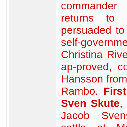
commander 
returns to
persuaded to
self-govern
Christina Rive
ap-proved, co
Hansson from
Rambo.
Firs
Sven Skute
,
Jacob Svens