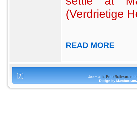
settle at 
(Verdrietige H
READ MORE
is Free Software rel
Joomla!
Design by Mamboteam