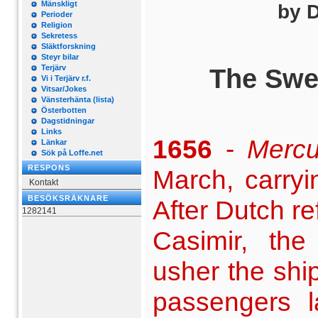
Mänskligt
by D
Perioder
Religion
Sekretess
Släktforskning
Steyr bilar
Terjärv
The Swe
Vi i Terjärv r.f.
Vitsar/Jokes
Vänsterhänta (lista)
Österbotten
Dagstidningar
Links
1656
-
Mercu
Länkar
Sök på Loffe.net
RESPONS
March, carry
Kontakt
BESÖKSRÄKNARE
After Dutch re
1282141
Casimir, th
usher the shi
passengers l