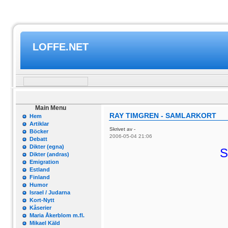
LOFFE.NET
Main Menu
RAY TIMGREN - SAMLARKORT
Hem
Artiklar
Skrivet av -
Böcker
2006-05-04 21:06
Debatt
Dikter (egna)
S
Dikter (andras)
Emigration
Estland
Finland
Humor
Israel / Judarna
Kort-Nytt
Kåserier
Maria Åkerblom m.fl.
Mikael Käld