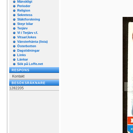
Mänskligt
Perioder
Religion
Sekretess
Släktforskning
Steyr bilar
Terjärv
Vi i Terjärv r.f.
Vitsar/Jokes
Vänsterhänta (lista)
Österbotten
Dagstidningar
Links
Länkar
Sök på Loffe.net
RESPONS
Kontakt
BESÖKSRÄKNARE
1282205