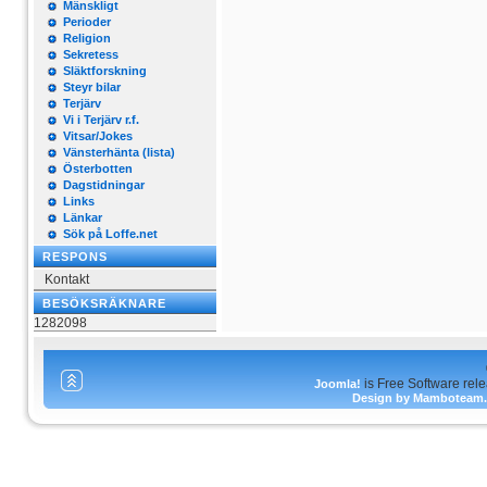
Mänskligt
Perioder
Religion
Sekretess
Släktforskning
Steyr bilar
Terjärv
Vi i Terjärv r.f.
Vitsar/Jokes
Vänsterhänta (lista)
Österbotten
Dagstidningar
Links
Länkar
Sök på Loffe.net
RESPONS
Kontakt
BESÖKSRÄKNARE
1282098
is Free Software rel
Joomla!
Design by Mamboteam