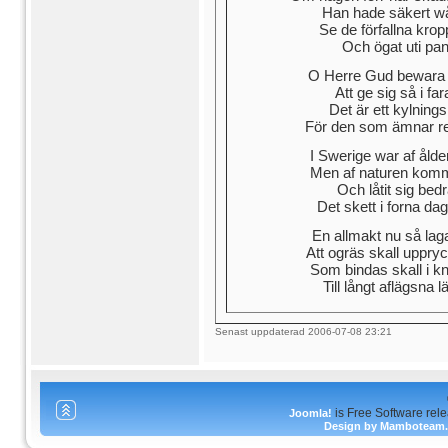
Han hade säkert wå
Se de förfallna kro
Och ögat uti pann
O Herre Gud bewara 
Att ge sig så i fa
Det är ett kylnings
För den som ämnar resa
I Swerige war af ålder
Men af naturen kommer
Och låtit sig bed
Det skett i forna daga
En allmakt nu så laga
Att ogräs skall uppry
Som bindas skall i k
Till långt aflägsna 
Senast uppdaterad 2006-07-08 23:21
is Free Software rel
Joomla!
Design by Mamboteam