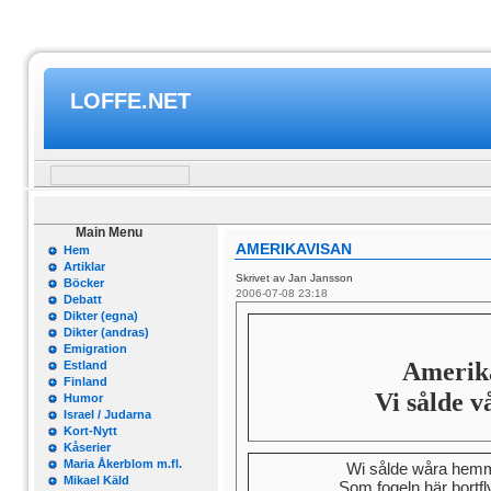
LOFFE.NET
Main Menu
AMERIKAVISAN
Hem
Artiklar
Skrivet av Jan Jansson
Böcker
2006-07-08 23:18
Debatt
Dikter (egna)
Dikter (andras)
Emigration
Amerika
Estland
Finland
Vi sålde 
Humor
Israel / Judarna
Kort-Nytt
Kåserier
Maria Åkerblom m.fl.
Wi sålde wåra hemm
Mikael Käld
Som fogeln här bortf