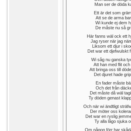
Man ser de döda ka
Ett är det som gräme
Att se de arma bar
Wi kunde ej dem hj
De måste nu så gr
Här fanns wäl ock ett h
Jag ryser när jag nä
Liksom ett djur i sk
Det war ett djefwulskt f
Wi såg nu ganska tyd
Att han med flit och 
Att bringa oss till dö
Det djuret hade grip
En fader måste bär
Och det från däcke
Det måste då wäl tagi
Ty döden genast klapp
Och när wi ändtligt sträf
Der möter oss kolera
Det war en ryslig jemm
Ty alla lågo sjuka 
Om någon förr har skåd