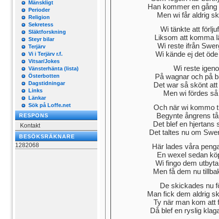
Mänskligt
Han kommer en gång åt
Perioder
Men wi får aldrig s
Religion
Sekretess
Wi tänkte att förlju
Släktforskning
Liksom att komma lä
Steyr bilar
Wi reste ifrån Swe
Terjärv
Wi kände ej det öde
Vi i Terjärv r.f.
Vitsar/Jokes
Wi reste igen
Vänsterhänta (lista)
På wagnar och på ba
Österbotten
Dagstidningar
Det war så skönt att
Links
Men wi fördes så 
Länkar
Sök på Loffe.net
Och när wi kommo ti
Begynte ångrens tåra
RESPONS
Det blef en hjertans
Kontakt
Det taltes nu om Swer
BESÖKSRÄKNARE
1282068
Här lades våra penga
En wexel sedan köp
Wi fingo dem utbyta 
Men få dem nu tillba
De skickades nu fö
Man fick dem aldrig s
Ty när man kom att f
Då blef en ryslig klag