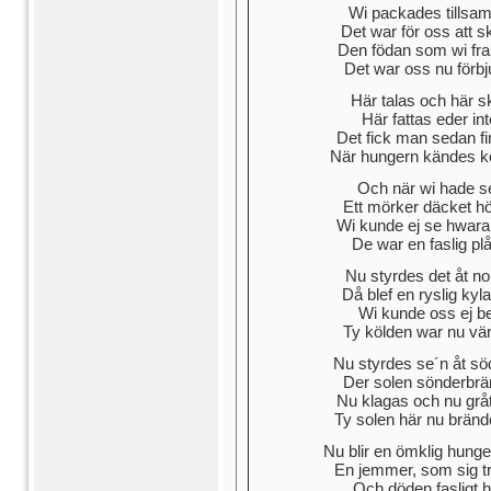
Wi packades tillsam
Det war för oss att 
Den födan som wi fra
Det war oss nu förb
Här talas och här sk
Här fattas eder inte
Det fick man sedan f
När hungern kändes ko
Och när wi hade se
Ett mörker däcket hö
Wi kunde ej se hwara
De war en faslig pl
Nu styrdes det åt no
Då blef en ryslig kyla
Wi kunde oss ej be
Ty kölden war nu vä
Nu styrdes se´n åt sö
Der solen sönderbrä
Nu klagas och nu gråt
Ty solen här nu bränd
Nu blir en ömklig hung
En jemmer, som sig tr
Och döden fasligt h