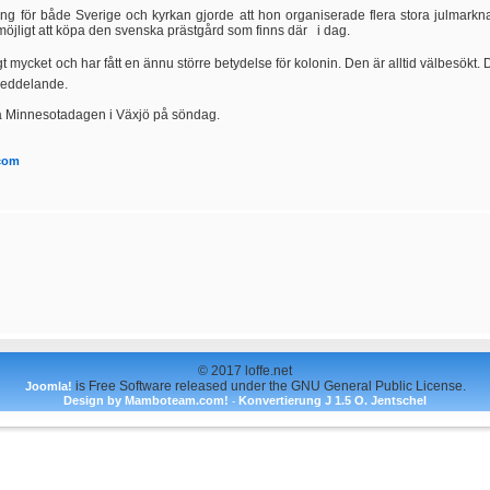
 för både Sverige och kyrkan gjorde att hon organiserade flera stora julmarknad
möjligt att köpa den svenska prästgård som finns där i dag.
 mycket och har fått en ännu större betydelse för kolonin. Den är alltid välbesökt. D
smeddelande.
å Minnesotadagen i Växjö på söndag.
.com
© 2017 loffe.net
is Free Software released under the GNU General Public License.
Joomla!
Design by Mamboteam.com!
Konvertierung J 1.5 O. Jentschel
-