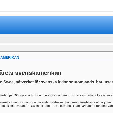
www.mamboteam.com
KAMERIKAN
 årets svenskamerikan
 Swea, nätverket för svenska kvinnor utomlands, har utsett
 redan på 1960-talet och bor numera i Kalifornien. Hon har varit ledamot av kyrkor
ör svenska kvinnor som bor utomlands, föddes när hon arrangerade en svensk julmar
a kontakt med varandra. Swea bildades 1979 och finns i dag i 34 länder runtom i v