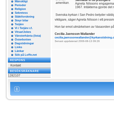
Samlade in till prästgård
Mänskligt
amerikan.
Agneta Nilssons engagemang
Perioder
1967. Intäkterna gjorde det 
Religion
Sekretess
 Svenska kyrkan i San Pedro betyder väldigt
Släktforskning
viktigare, säger Agneta Nilsson i ett pres
Steyr bilar
Terjärv
Hon tar emot utmärkelsen av Vasaorden p
Vi i Terjärv r.f.
Vitsar/Jokes
Cecilia Jaensson Wallander
Vänsterhänta (lista)
cecilia.jaenssonwallander@kyrkanstidning
Österbotten
Senast uppdaterad 2006-08-13 09:26
Dagstidningar
Links
Länkar
Sök på Loffe.net
RESPONS
Kontakt
BESÖKSRÄKNARE
1282107