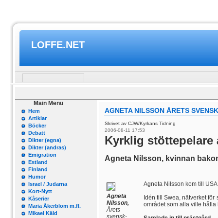
LOFFE.NET
Main Menu
AGNETA NILSSON ÅRETS SVENS
Hem
Artiklar
Skrivet av CJW/Kyrkans Tidning
Böcker
2006-08-11 17:53
Debatt
Kyrklig stöttepelare
Dikter (egna)
Dikter (andras)
Emigration
Agneta Nilsson, kvinnan bakom
Estland
Finland
Humor
Agneta Nilsson kom till USA
Israel / Judarna
Kort-Nytt
Agneta
Idén till Swea, nätverket f
Kåserier
Nilsson,
området som alla ville håll
Maria Åkerblom m.fl.
Årets
Mikael Käld
svensk-