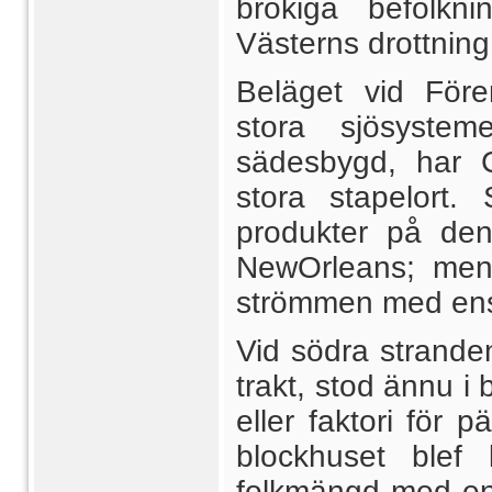
brokiga befolkn
Västerns drottning
Beläget vid Före
stora sjösyste
sädesbygd, har Ch
stora stapelort.
produkter på den 
NewOrleans; men
strömmen med ens 
Vid södra strande
trakt, stod ännu i b
eller faktori för
blockhuset blef
folkmängd med en 