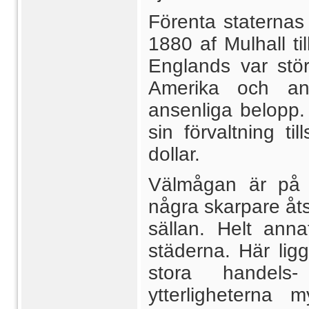
Förenta staternas
1880 af Mulhall ti
Englands var stö
Amerika och anf
ansenliga belopp
sin förvaltning t
dollar.
Välmågan är på l
några skarpare åt
sällan. Helt anna
städerna. Här lig
stora handels
ytterligheterna