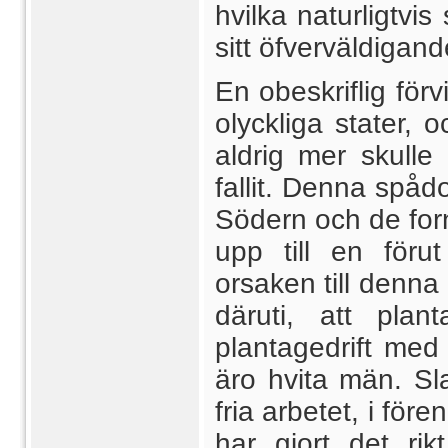
hvilka naturligtv
sitt öfverväldigan
En obeskriflig förv
olyckliga stater,
aldrig mer skulle
fallit. Denna spåd
Södern och de forn
upp till en för
orsaken till denna 
däruti, att plan
plantagedrift med 
äro hvita män. Sla
fria arbetet, i fö
har gjort det rik