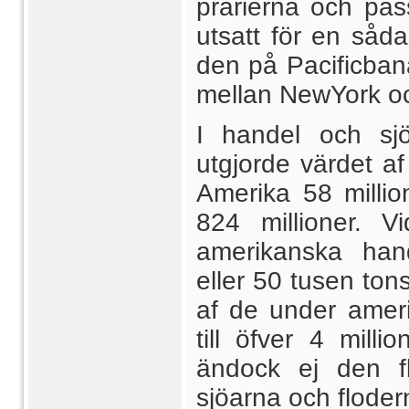
prärierna och pas
utsatt för en såda
den på Pacificbana
mellan NewYork o
I handel och sj
utgjorde värdet a
Amerika 58 million
824 millioner. V
amerikanska hand
eller 50 tusen ton
af de under amer
till öfver 4 mill
ändock ej den fl
sjöarna och flodern