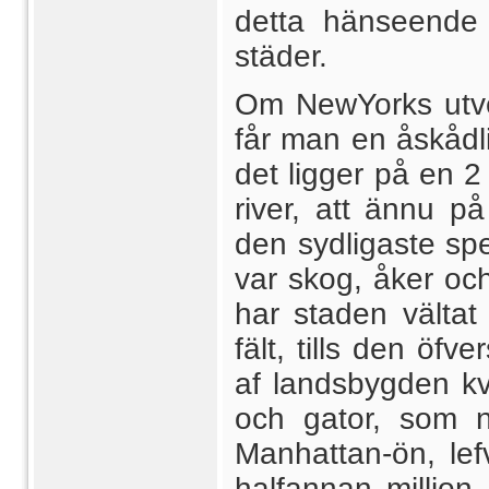
detta hänseende
städer.
Om NewYorks utve
får man en åskådlig
det ligger på en 2
river, att ännu p
den sydligaste spe
var skog, åker oc
har staden vältat
fält, tills den öf
af landsbygden kva
och gator, som 
Manhattan-ön, lef
halfannan millio