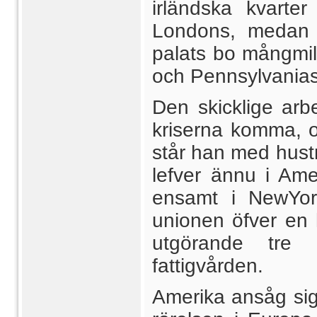
irländska kvarter
Londons, medan 
palats bo mångmill
och Pennsylvanias 
Den skicklige arb
kriserna komma, oc
står han med hustr
lefver ännu i Am
ensamt i NewYor
unionen öfver en h
utgörande tre 
fattigvården.
Amerika ansåg sig 