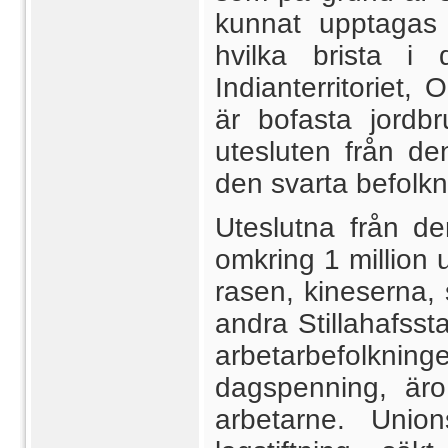
kunnat upptagas
hvilka brista i 
Indianterritoriet, 
är bofasta jordbr
utesluten från de
den svarta befolk
Uteslutna från den
omkring 1 million
rasen, kineserna, 
andra Stillahafsst
arbetarbefolkni
dagspenning, äro 
arbetarne. Unio