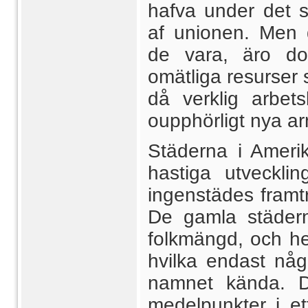
hafva under det s
af unionen. Men
de vara, äro do
omätliga resurser 
då verklig arbets
oupphörligt nya ar
Städerna i Ameri
hastiga utveckli
ingenstädes framtr
De gamla städer
folkmängd, och he
hvilka endast någr
namnet kända. De
medelpunkter i ett