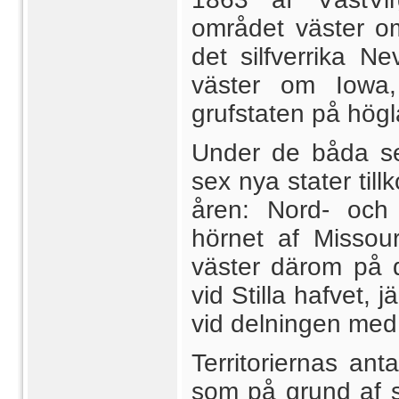
området väster om
det silfverrika N
väster om Iowa,
grufstaten på högl
Under de båda se
sex nya stater til
åren: Nord- och
hörnet af Missou
väster därom på 
vid Stilla hafvet,
vid delningen med
Territoriernas ant
som på grund af s