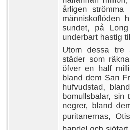
årligen strömma
människoflöden ha
sundet, på Long 
underbart hastig ti
Utom dessa tre s
städer som räkna
öfver en half mil
bland dem San Fra
hufvudstad, bla
bomullsbalar, sin 
negrer, bland dem
puritanernas, Oti
handel och sjöfar