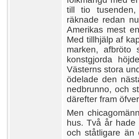
till tio tusende
räknade redan nu 
Amerikas mest en
Med tillhjälp af ka
marken, afbröto 
konstgjorda höjde
Västerns stora und
ödelade den nästa
nedbrunno, och st
därefter fram öfver 
Men chicagomänne
hus. Två år hade e
och ståtligare än 