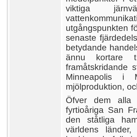
viktiga jär
vattenkommunika
utgångspunkten fö
senaste fjärdedels 
betydande handels
ännu kortare t
framåtskridande s
Minneapolis i 
mjölproduktion, o
Öfver dem alla
fyrtioåriga San F
den ståtliga ham
världens länder