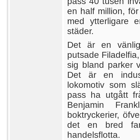
pass 40 tusen invå
en half million, fö
med ytterligare 
städer.
Det är en vänlig
putsade Filadelfia,
sig bland parker 
Det är en indust
lokomotiv som sl
pass ha utgått f
Benjamin Fran
boktryckerier, öfv
det en bred far
handelsflotta.