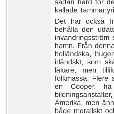
sådan härd för de
kallade Tammanyrin
Det har också h
behålla den utfat
invandringsström 
hamn. Från denna 
holländska, hugen
irländskt, som sk
läkare, men till
folkmassa. Flere 
en Cooper, ha
bildningsanstalter
Amerika, men ännu 
både moraliskt oc