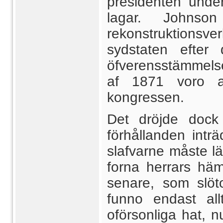
presidenten under
lagar. Johnson
rekonstruktionsv
sydstaten efter 
öfverensstämmelse
af 1871 voro al
kongressen.
Det dröjde dock
förhållanden intr
slafvarne måste l
forna herrars häm
senare, som slöto
funno endast allt
oförsonliga hat, 