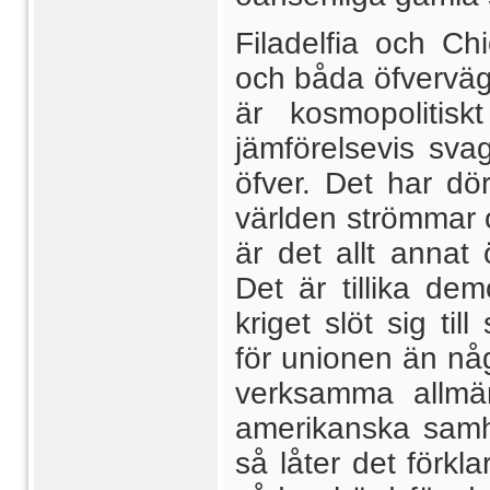
Filadelfia och Ch
och båda öfvervä
är kosmopolitisk
jämförelsevis svag
öfver. Det har dö
världen strömmar 
är det allt annat
Det är tillika de
kriget slöt sig til
för unionen än nå
verksamma allmän
amerikanska samhä
så låter det förkl