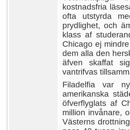
kostnadsfria läsesa
ofta utstyrda m
prydlighet, och äm
klass af studeran
Chicago ej mindre 
dem alla den her
äfven skaffat s
vantrifvas tillsam
Filadelfia var 
amerikanska städ
öfverflyglats af 
million invånare, o
Västerns drottnin