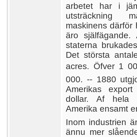
arbetet har i j
utsträckning m
maskinens därför hä
äro själfägande. 
staterna brukades
Det största antal
acres. Öfver 1 00
000. -- 1880 utg
Amerikas export 
dollar. Af hela 
Amerika ensamt en
Inom industrien ä
ännu mer slående