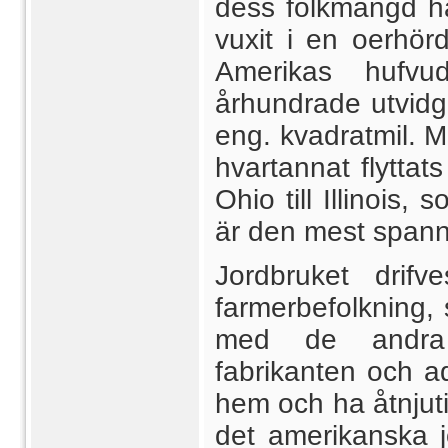
dess folkmängd ha
vuxit i en oerhörd
Amerikas hufvu
århundrade utvidga
eng. kvadratmil. M
hvartannat flyttat
Ohio till Illinois
är den mest span
Jordbruket drif
farmerbefolkning, 
med de andra s
fabrikanten och 
hem och ha åtnjut
det amerikanska j