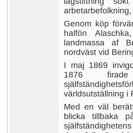
lagstiftning sö
arbetarbefolkning,
Genom köp förvär
halfön Alaschka
landmassa af Bri
nordväst vid Berin
I maj 1869 invigd
1876 firad
själfständighets
världsutställning i 
Med en väl berät
blicka tillbaka 
själfständigheten