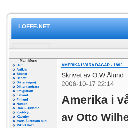
LOFFE.NET
Main Menu
AMERIKA I VÅRA DAGAR - 1892
Hem
Artiklar
Skrivet av O.W.Ålund
Böcker
Debatt
2006-10-17 22:14
Dikter (egna)
Dikter (andras)
Emigration
Amerika i v
Estland
Finland
Humor
Israel / Judarna
Kort-Nytt
av Otto Wilh
Kåserier
Maria Åkerblom m.fl.
Mikael Käld