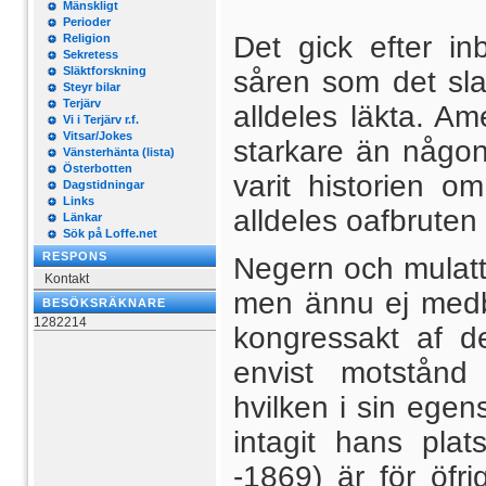
Mänskligt
Perioder
Det gick efter in
Religion
Sekretess
Släktforskning
såren som det sla
Steyr bilar
Terjärv
alldeles läkta. A
Vi i Terjärv r.f.
Vitsar/Jokes
starkare än någon
Vänsterhänta (lista)
Österbotten
varit historien o
Dagstidningar
Links
alldeles oafbruten
Länkar
Sök på Loffe.net
RESPONS
Negern och mulatte
Kontakt
men ännu ej medb
BESÖKSRÄKNARE
1282214
kongressakt af de
envist motstånd
hvilken i sin egen
intagit hans plat
-1869) är för öfr