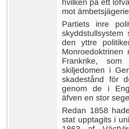
hvilken på ett lofv
mot ämbetsjägeriet
Partiets inre po
skyddstullsystem s
den yttre politike
Monroedoktrinen m
Frankrike, som
skiljedomen i Ge
skadestånd för de
genom de i Engl
äfven en stor sege
Redan 1858 hade 
stat upptagits i u
1863 af VästVirg