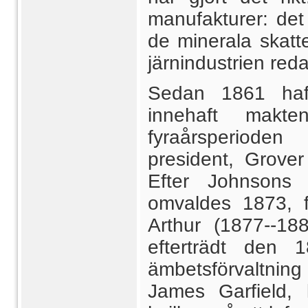
manufakturer: det 
de minerala skatte
järnindustrien reda
Sedan 1861 hafv
innehaft makt
fyraårsperiode
president, Grover
Efter Johnsons 
omvaldes 1873, f
Arthur (1877--18
efterträdt den 
ämbetsförvaltning
James Garfield,