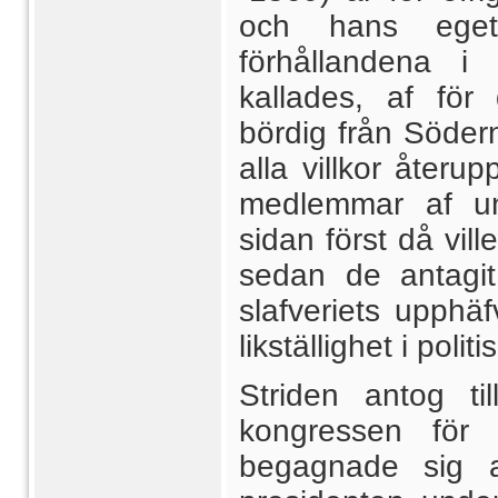
och hans eget
förhållandena i
kallades, af för 
bördig från Södern
alla villkor återu
medlemmar af u
sidan först då vil
sedan de antagit
slafveriets upphä
likställighet i poli
Striden antog ti
kongressen för 
begagnade sig af 