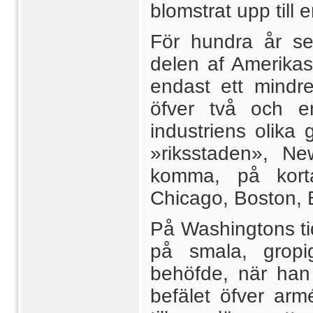
blomstrat upp till 
För hundra år sed
delen af Amerikas
endast ett mindr
öfver två och en
industriens olika 
»riksstaden», Ne
komma, på kortar
Chicago, Boston, 
På Washingtons t
på smala, gropig
behöfde, när han r
befälet öfver arm