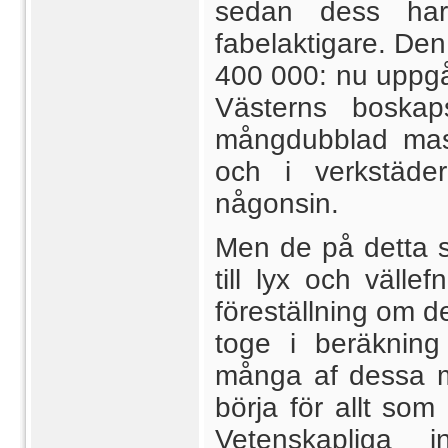
sedan dess har 
fabelaktigare. De
400 000: nu uppgår
Västerns boskap
mångdubblad mas
och i verkstäder
någonsin.
Men de på detta s
till lyx och väll
föreställning om 
toge i beräkning
många af dessa mil
börja för allt so
Vetenskapliga inr