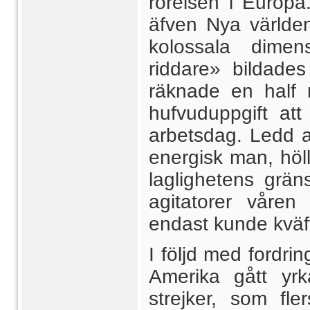
rörelsen i Europa
äfven Nya världen
kolossala dime
riddare» bildades
räknade en half m
hufvuduppgift att
arbetsdag. Ledd a
energisk man, höll
laglighetens grän
agitatorer våren
endast kunde kvä
I följd med fordri
Amerika gått yrk
strejker, som fle