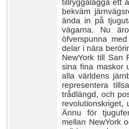
tillryggalägga ett
bekväm järnvägsre
ända in på tjugut
vägarna. Nu äro 
öfverspunna med 
delar i nära berör
NewYork till San F
sina fina maskor 
alla världens järn
representera till
trådlängd, och pos
revolutionskriget, 
Ännu för tjuguf
mellan NewYork o