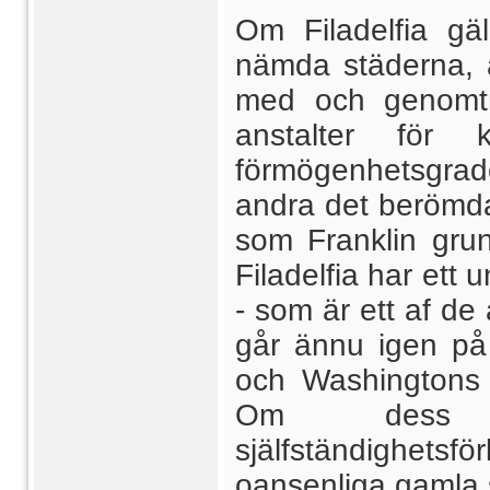
Om Filadelfia g
nämda städerna, a
med och genomträ
anstalter för 
förmögenhetsgrader
andra det berömda 
som Franklin grun
Filadelfia har ett 
- som är ett af de 
går ännu igen på 
och Washingtons 
Om dess b
själfständighetsfö
oansenliga gamla 