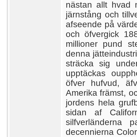
nästan allt hvad 
järnstång och tillv
afseende på värdet
och öfvergick 18
millioner pund ste
denna jätteindustr
sträcka sig und
upptäckas oupphö
öfver hufvud, äf
Amerika främst, oc
jordens hela gruf
sidan af Califo
silfverländerna
decennierna Color