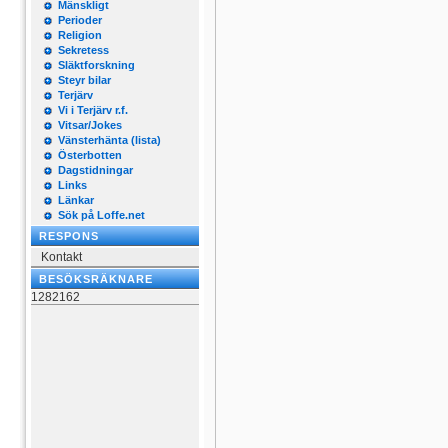
Mänskligt
Perioder
Religion
Sekretess
Släktforskning
Steyr bilar
Terjärv
Vi i Terjärv r.f.
Vitsar/Jokes
Vänsterhänta (lista)
Österbotten
Dagstidningar
Links
Länkar
Sök på Loffe.net
RESPONS
Kontakt
BESÖKSRÄKNARE
1282162