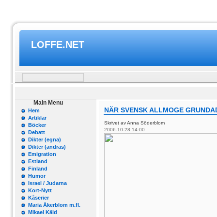
LOFFE.NET
Main Menu
NÄR SVENSK ALLMOGE GRUNDAD
Hem
Artiklar
Skrivet av Anna Söderblom
Böcker
2006-10-28 14:00
Debatt
Dikter (egna)
Dikter (andras)
Emigration
Estland
Finland
Humor
Israel / Judarna
Kort-Nytt
Kåserier
Maria Åkerblom m.fl.
Mikael Käld