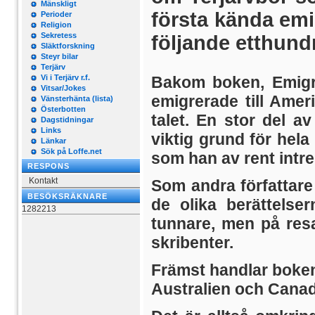
Mänskligt
första kända emi
Perioder
Religion
Sekretess
följande etthundr
Släktforskning
Steyr bilar
Terjärv
Vi i Terjärv r.f.
Bakom boken, Emigra
Vitsar/Jokes
emigrerade till Amer
Vänsterhänta (lista)
Österbotten
talet. En stor del 
Dagstidningar
Links
viktig grund för hel
Länkar
Sök på Loffe.net
som han av rent intr
RESPONS
Kontakt
Som andra författar
BESÖKSRÄKNARE
de olika berättelse
1282213
tunnare, men på res
skribenter.
Främst handlar boke
Australien och Canad