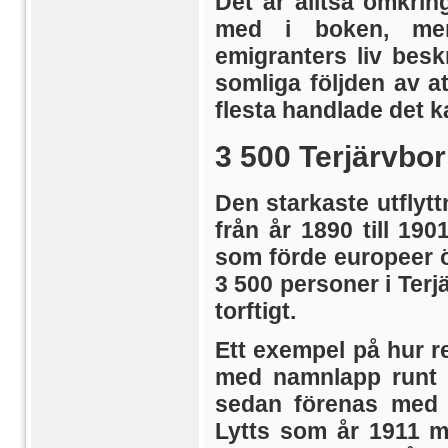
Det är alltså omkri
med i boken, men
emigranters liv besk
somliga följden av at
flesta handlade det k
3 500 Terjärvbor
Den starkaste utflyt
från år 1890 till 190
som förde europeer ö
3 500 personer i Terj
torftigt.
Ett exempel på hur r
med namnlapp runt h
sedan förenas med s
Lytts som år 1911 m