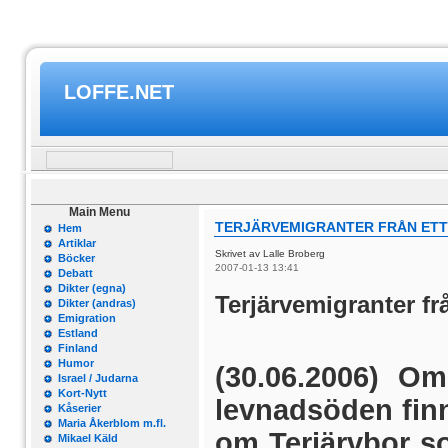
LOFFE.NET
Main Menu
TERJÄRVEMIGRANTER FRÅN ET
Hem
Artiklar
Skrivet av Lalle Broberg
Böcker
2007-01-13 13:41
Debatt
Dikter (egna)
Terjärvemigranter fr
Dikter (andras)
Emigration
Estland
Finland
Humor
(30.06.2006) Om
Israel / Judarna
Kort-Nytt
levnadsöden finn
Kåserier
Maria Åkerblom m.fl.
om Terjärvbor s
Mikael Käld