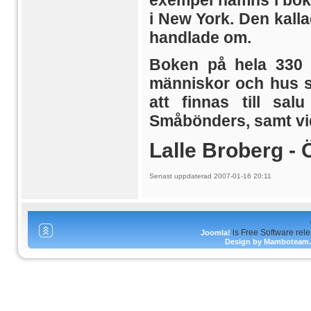
exempel nämns i bok
i New York. Den kall
handlade om.
Boken på hela 330 s
människor och hus 
att finnas till sa
Småbönders, samt vid
Lalle Broberg - 
Senast uppdaterad 2007-01-16 20:11
is Free Software rel
Joomla!
Design by Mamboteam