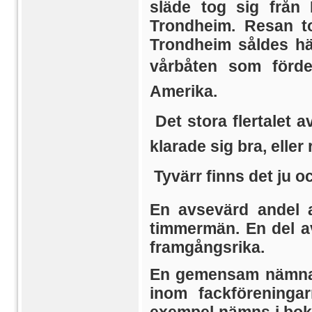
släde tog sig från 
Trondheim. Resan to
Trondheim såldes hä
vårbåten som för
Amerika.
 Det stora flertalet
klarade sig bra, eller
 Tyvärr finns det ju 
En avsevärd andel 
timmermän. En del a
framgångsrika.
En gemensam nämnare
inom fackföreninga