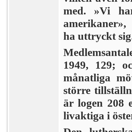
med. »Vi har
amerikaner»,
ha uttryckt sig
Medlemsantale
1949, 129; o
månatliga mö
större tillstäl
är logen 208
livaktiga i öste
Den lutherska