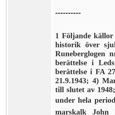
----------
1 Följande källor 
historik över sj
Runeberglogen nr
berättelse i Led
berättelse i FA 2
21.9.1943; 4) Ma
till slutet av 194
under hela period
marskalk John E