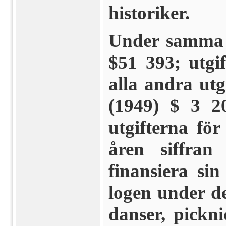
historiker.
Under samma t
$51 393; utgi
alla andra utg
(1949) $ 3 2
utgifterna fö
åren siffra
finansiera si
logen under de
danser, pickn