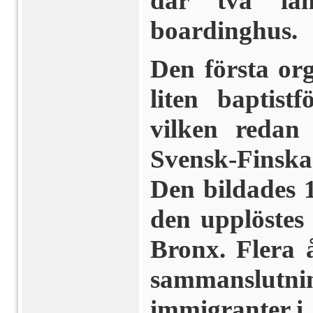
där två lan
boardinghus.
Den första or
liten baptis
vilken redan
Svensk-Finska
Den bildades 1
den upplöstes 
Bronx. Flera 
sam­manslut
immigranter i 