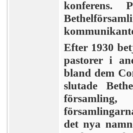
konferens. 
Bethelförsam
kommunikanter
Efter 1930 be
pastorer i an
bland dem Con
slutade Bethe
församlin
församlingar
det nya namn