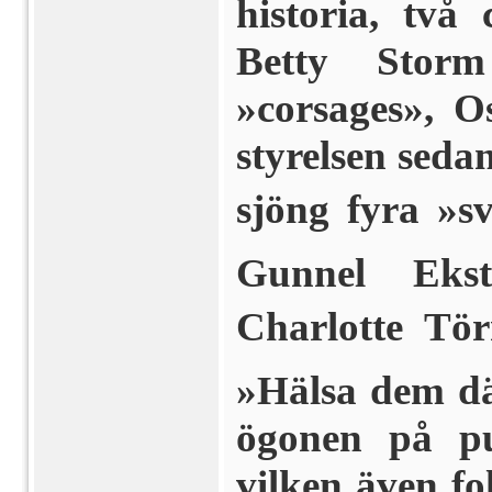
historia, tv
Betty Stor
»corsages», O
styrelsen seda
sjöng fyra »s
Gunnel Eks
Charlotte Tör
»Hälsa dem dä
ögonen på pu
vilken även fo