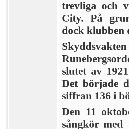
trevliga och v
City. På grun
dock klubben ef
Skyddsvakte
Runebergsord
slutet av 1921
Det började d
siffran 136 i 
Den 11 oktob
sångkör med 