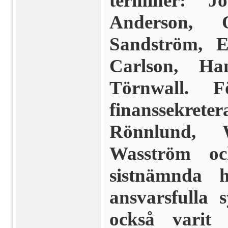
terminer: 
Anderson, 
Sandström, E
Carlson, H
Törnwall. 
finanssekret
Rönnlund, 
Wasström o
sistnämnda 
ansvarsfulla 
också varit