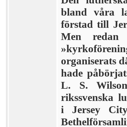
bland våra l
förstad till J
Men redan 
»kyrkoföreni
organiserats d
hade påbörjats
L. S. Wilso
rikssvenska l
i Jersey Cit
Bethelförsam