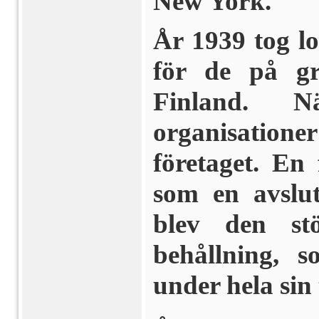
New York.
År 1939 tog log
för de på gr
Finland. N
organisation
företaget. En
som en avslu
blev den st
behållning, 
under hela sin 