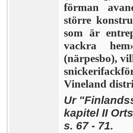
förman avanc
större konstr
som är entre
vackra hem
(närpesbo), vi
snickerifack­
Vineland distr
Ur "Finlands
kapitel II Ort
s. 67 - 71.