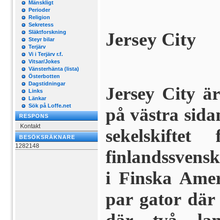
Mänskligt
Perioder
Religion
Sekretess
Släktforskning
Jersey City
Steyr bilar
Terjärv
Vi i Terjärv r.f.
Vitsar/Jokes
Vänsterhänta (lista)
Österbotten
Dagstidningar
Jersey City ä
Links
Länkar
Sök på Loffe.net
på västra sid
RESPONS
Kontakt
sekelskiftet
BESÖKSRÄKNARE
1282148
finlandssvensk
i Finska Ame
par gator där