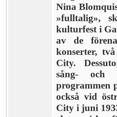
Nina Blomquis
»fulltalig», s
kulturfest i Ga
av de förena
konserter, tv
City. Dess­u
sång- och t
programmen på
också vid östr
City i juni 19