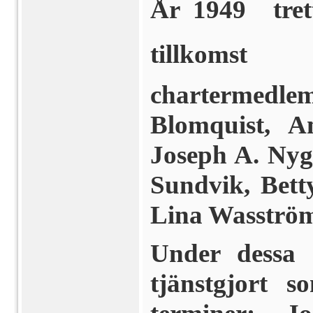
År 1949  tre
tillkomst 
chartermed
Blomquist, 
Joseph A. Nyg
Sundvik, Bet
Lina Wasströ
Under dessa 
tjänstgjort s