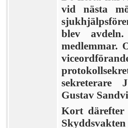
vid nästa mö
sjukhjälpsfö
blev avdel
medlemmar. O
viceordfö
protokollsekre
sekreterare
Gustav Sandv
Kort därefter
Skyddsvakten 