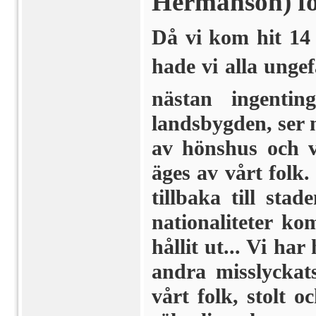
Hermanson) fö
Då vi kom hit 14 
hade vi alla ungef
nästan ingent
landsbygden, ser
av hönshus och v
äges av vårt folk.
tillbaka till sta
nationaliteter k
hållit ut... Vi ha
andra misslyckats
vårt folk, stolt 