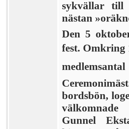
sykvällar til
nästan »oräkne
Den 5 oktober
fest. Omkring 
medlemsantal 
Ceremonimäs
bordsbön, log
välkom­nade 
Gunnel Ekst