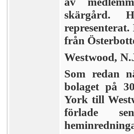
av medlemm
skärgård. 
representerat
från Österbott
Westwood, N.
Som redan nä
bolaget på 30
York till Wes
förlade se
heminrednin