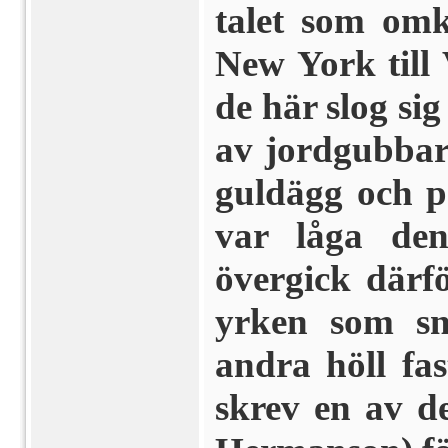
talet som omk
New York till
de här slog si
av jordgubbar
guldägg och p
var låga de
övergick därför
yrken som sn
andra höll fa
skrev en av d