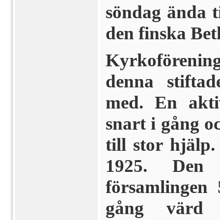
söndag ända ti
den finska Bet
Kyrkoförening
denna stiftad
med. En akti
snart i gång o
till stor hjäl
1925. Den 
församlingen
gång värd f