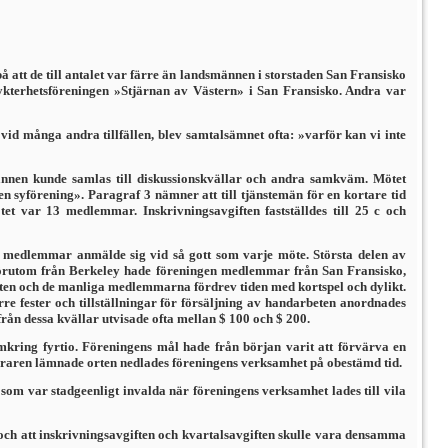
 att de till antalet var färre än landsmännen i storstaden San Fransisko
nykterhetsföreningen »Stjärnan av Västern» i San Fransisko. Andra var
vid många andra tillfällen, blev samtalsämnet ofta: »varför kan vi inte
ännen kunde samlas till diskussionskvällar och andra samkväm. Mötet
n syförening». Paragraf 3 nämner att till tjänstemän för en kortare tid
 var 13 med­lemmar. Inskrivningsavgiften fastställdes till 25 c och
 medlemmar anmälde sig vid så gott som varje möte. Största delen av
Förutom från Berkeley hade föreningen medlemmar från San Fransisko,
n och de manliga medlemmarna fördrev tiden med kortspel och dylikt.
örre fester och tillställningar för försäljning av handarbeten anordnades
ån dessa kvällar utvisade ofta mellan $ 100 och $ 200.
 omkring fyrtio. Föreningens mål hade från början varit att förvärva en
eteraren lämnade orten nedlades föreningens verksamhet på obestämd tid.
som var stadgeenligt invalda när föreningens verksamhet lades till vila
och att inskrivningsavgiften och kvartalsavgiften skulle vara densamma