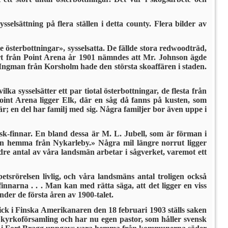
lsättning på flera ställen i detta county. Flera bilder av
 österbottningar», sysselsatta. De fällde stora redwoodträd,
ort från Point Arena år 1901 nämndes att Mr. Johnson ägde
ngman från Korsholm hade den största skoaffären i staden.
 sysselsätter ett par tiotal österbottningar, de flesta från
Point Arena ligger Elk, där en såg då fanns på kusten, som
r; en del har familj med sig. Några familjer bor även uppe i
sk-finnar. En bland dessa är M. L. Jubell, som är förman i
han hemma från Nykarleby.» Några mil längre norrut ligger
re antal av våra landsmän arbetar i sågverket, varemot ett
srörelsen livlig, och våra landsmäns antal troligen också
finnarna . . . Man kan med rätta säga, att det ligger en viss
der de första åren av 1900-talet.
gick i Finska Amerikanaren den 18 februari 1903 ställs saken
en kyrkoförsamling och har nu egen pastor, som håller svensk