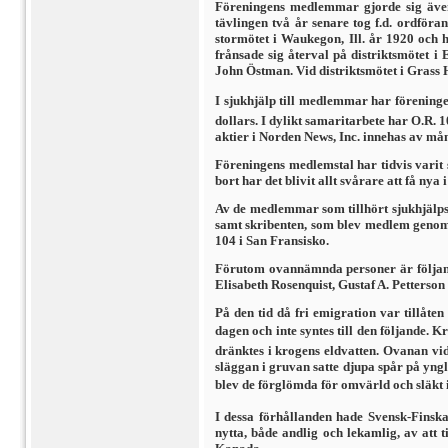
Föreningens medlemmar gjorde sig även 
tävlingen två år senare tog f.d. ordför
stormötet i Waukegon, Ill. år 1920 och 
frånsade sig återval på distriktsmötet i
John Östman. Vid distriktsmötet i Grass 
I sjukhjälp till medlemmar har föreninge
dollars. I dylikt samaritarbete har O.R. 
aktier i Norden News, Inc. innehas av 
Föreningens medlemstal har tidvis varit 
bort har det blivit allt svårare att få nya i
Av de medlemmar som tillhört sjukhjälp
samt skribenten, som blev medlem genom
104 i San Fran­sisko.
Förutom ovannämnda personer är följand
Elisabeth Rosenquist, Gustaf A. Petterso
På den tid då fri emigration var tillåt
dagen och inte syntes till den följande. K
dränktes i krogens eldvatten. Ovanan vid 
släggan i gruvan satte djupa spår på yngl
blev de förglömda för omvärld och släkt i
I dessa förhållanden hade Svensk-Finska
nytta, både andlig och lekamlig, av att 