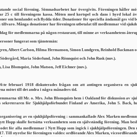
tande social förening. Sömnadsarbetet har övergivits. Föreningen håller möt
 25 c till föreningens kassa. Möten med kortspel och dans i hyrd lokal äve
er om hemlandet och flydda tider. Donationer för speciella ändamål ges vid be
tillvaro. Många donationer har föreningen utbetalat till medlemmar vid sjukdo
iddag för medlemmarna på någon restaurant, till minne av verksamhetens återu
personer fungerat som tjänstemän:
en, Albert Carlson, Hilma Hermanson, Simon Lundgren, Reinhold Backman och
ödergård, Maria Söderlund, John Rönnquist och John Rusk (nuv.).
Lisa Blomquist, John Matson, Jeff Eichner (nuv.).
:te februari 1918 diskuterades frågan om att antingen orga­nisera en sju
na mötet till det andra i några månaders tid.
arna till Mr. o. Mrs. John Blomquists hem i Oakland för diskussion av sjukhjä
 sekreteraren för Sjukhjälpsförbundet Finland av Amerika, John S. Back, hur
organisering av en sjukhjälpsförening : sammankallade Alex Marken medlemmarn
Nytt Hopp skulle fortsätta verksamheten som en självständig före­ning. Man besl
rvodet för alla medlemmar i Nytt Hopp som ingick i sjukhjälpsföreningen. De
7. Till styrelse för föreningen valdes: ordförande Alex Marken, viceordförand