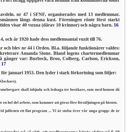
en i Fort Bragg uppgavs vara hemma från kom­munerna söder
, avdeln. nr 47 i SFNF, organiserades med 13 medlemmar.
männen längs denna kust. Föreningen rönte först starkt
tiden visar 40 vuxna (därav 10 kvinnor) och några barn.
16
 och år 1920 hade dess medlemsantal vuxit till 76.
och blev nr 44 i Orden. Bl.a. följande funktionärer valdes:
sekreterare Amanda Stone. Bland logens chartermedlem­mar
å gånger var: Burbeck, Broo, Colberg, Carlson, Erickson,
.
17
ör januari 1953. Den lyder i stark förkortning som följer:
Klockars).
e runebergare skall inbjuda och ledsaga tre besökare, som med honom då
n hel del arbete, som kommer att göras före försäljningen på hösten.
julfesten ett fint program ... Vi är stolta över vår unga grupp: de är