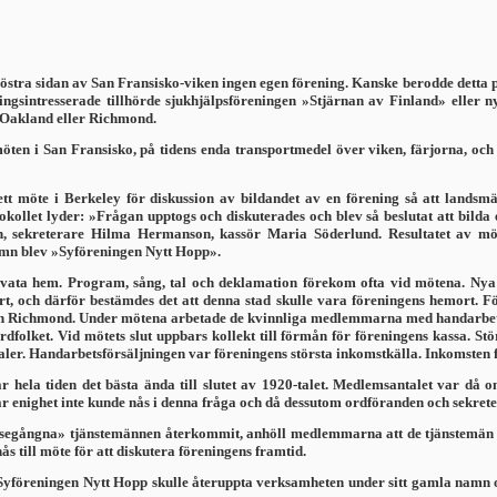
östra sidan av San Fransisko-viken ingen egen förening. Kanske berodde detta på
ngsintresserade tillhörde sjukhjälpsföreningen »Stjärnan av Finland» eller 
Oakland eller Richmond.
ten i San Fransisko, på tidens enda transportmedel över viken, färjorna, och 
t möte i Berkeley för diskussion av bildandet av en förening så att landsm
kollet lyder: »Frågan upptogs och diskuterades och blev så beslutat att bilda e
 sekreterare Hilma Hermanson, kassör Maria Söderlund. Resultatet av mötet
namn blev »Syföreningen Nytt Hopp».
ivata hem. Program, sång, tal och deklamation förekom ofta vid mötena. Nya
 och därför bestämdes det att denna stad skulle vara föreningens hemort. 
ch Richmond. Under mötena arbetade de kvinnliga medlemmarna med handarbete
rdfolket. Vid mötets slut uppbars kollekt till förmån för föreningens kassa. St
er. Handarbetsförsäljningen var föreningens största inkomstkälla. Inkomsten fr
r hela tiden det bästa ända till slutet av 1920-talet. Med­lemsantalet var då
 När enighet inte kunde nås i denna fråga och då dessutom ordföranden och sekr
vilsegångna» tjänstemännen återkommit, anhöll medlem­marna att de tjänstemän 
 till möte för att diskutera föreningens framtid.
t Syföreningen Nytt Hopp skulle återuppta verksamheten under sitt gamla namn 