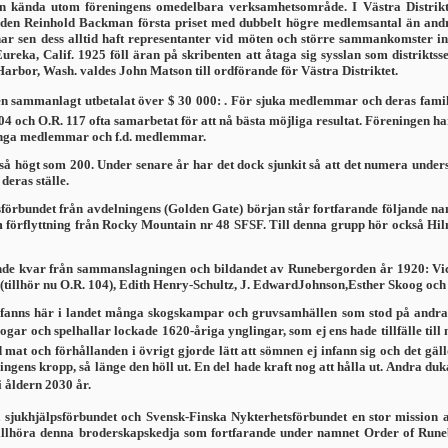
kända utom föreningens omedelbara verksamhetsområde. I Västra Distriktets
anden Reinhold Backman första priset med dubbelt högre medlemsantal än andra
har sen dess alltid haft representanter vid möten och större sammankomster i
 Eureka, Calif. 1925 föll äran på skribenten att åtaga sig sysslan som distrikt
Harbor, Wash. valdes John Matson till ordförande för Västra Distriktet.
n sammanlagt utbetalat över $ 30 000: . För sjuka med­lemmar och deras famil
104 och O.R. 117 ofta samarbetat för att nå bästa möjliga resultat. För­eningen h
många medlemmar och f.d. medlemmar.
så högt som 200. Under senare år har det dock sjunkit så att det numera undersk
 deras ställe.
sförbundet från avdelningens (Golden Gate) början står fortfarande följande
 förflyttning från Rocky Mountain nr 48 SFSF. Till denna grupp hör också 
e kvar från sammanslagningen och bildandet av Runeberg­orden år 1920: Vict
n (tillhör nu O.R. 104), Edith Henry-Schultz, J. EdwardJohnson,Esther Skoog och
en fanns här i landet många skogskampar och gruvsamhällen som stod på andra 
rogar och spelhallar lockade 1620-åriga ynglingar, som ej ens hade tillfälle ti
mat och förhållanden i övrigt gjorde lätt att sömnen ej infann sig och det gäll
ingens kropp, så länge den höll ut. En del hade kraft nog att hålla ut. Andra du
 åldern 2030 år.
 sjukhjälpsförbundet och Svensk-Finska Nykterhetsför­bundet en stor mission 
tillhöra denna broderskapskedja som fortfarande under namnet Order of Runeber