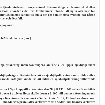
e fjärde lördagen i varje månad. Liksom tidigare förestår värdfolket
n­som utfärder i det fria förekommer ibland. Till nytta och nöje för
hov. Blommor sändes till sjuka och ges som en sista hyllning när någon
ms- och dödsfall.
pptagande.
 Alfred Carlson (nuv.).
khjälpsförening inom föreningens område eller uppta sjukhjälp inom
lpsfrågan. Beslutet blev att en sjukhjälpsförening skulle bildas. Alex
uvida rättighet kunde fås att bilda en sjukhjälpsförening tillhörande
a i Nytt Hopp till extra möte den 20 juli 1918. Mötet beslöt att bilda
öt också att Nytt Hopp skulle donera $ 100: till den nya föreningen och
n nya föreningen fick namnet »Golden Gate Nr 57, Finland av Amerika».
e John Matson, protokollsekreterare Maria Söderlund, finanssekreterare