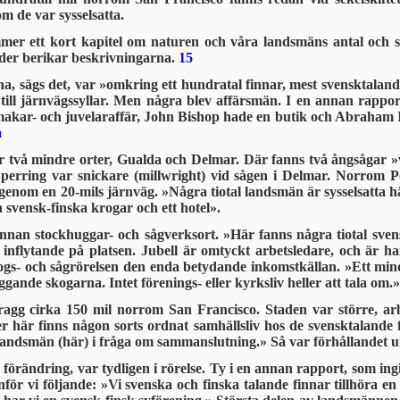
om de var sysselsatta.
r ett kort kapitel om naturen och våra landsmäns antal och sysse
der berikar beskrivningarna.
15
, sägs det, var »omkring ett hundratal finnar, mest svensktalande
till järnvägssyllar. Men några blev affärs­män. I en annan rapp
akar- och juvelaraffär, John Bishop hade en butik och Abraham I
a
två mindre orter, Gualda och Delmar. Där fanns två ångsågar »vilka
 Sperring var snickare (millwright) vid sågen i Delmar. Norrom 
genom en 20-mils järnväg. »Några tiotal landsmän är sysselsatta hä
n svensk-finska krogar och ett hotel».
nnan stockhuggar- och sågverksort. »Här fanns några tiotal sven
inflytande på platsen. Jubell är omtyckt arbetsledare, och är 
gs- och sågrörelsen den enda betydande inkomstkällan. »Ett mind
liggande skogarna. Intet förenings- eller kyrksliv heller att tala om.»
gg cirka 150 mil norrom San Francisco. Staden var större, arbet
ller här finns någon sorts ordnat samhällsliv hos de svensktalande 
landsmän (här) i fråga om sammanslutning.» Så var förhållandet un
förändring, var tydligen i rörelse. Ty i en annan rapport, som in
anför vi följande: »Vi svenska och finska talande finnar tillhöra 