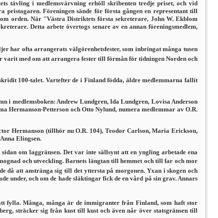
 tävling i medlemsvärvning erhöll skribenten tredje priset, och vid
 pristagaren. Föreningen sände för första gången en representant till
nom orden. När "Västra Distriktets första sekreterare, John W. Ekblom
ssekreterare. Detta arbete övertogs senare av en annan föreningsmedlem,
jer har ofta arrangerats välgörenhetsfester, som inbringat många tusen
ar varit med om att arrangera fester till förmån för tidningen Norden och
ridit 100-talet. Vartefter de i Finland födda, äldre medlemmarna fallit
 namn i medlemsboken: Andrew Lundgren, Ida Lundgren, Lovisa Anderson
Hilma Hermanson-Petterson och Otto Nylund, numera medlemmar av O.R.
or Hermanson (tillhör nu O.R. 104), Teodor Carlson, Maria Erickson,
 Anna Elingsen.
sidan om laggränsen. Det var inte sällsynt att en yngling arbetade ena
ll mognad och utveckling. Barnets längtan till hemmet och till far och mor
de då att anstränga sig till det yttersta på morgonen. Yxan i skogen och
kade under, och om de hade släktingar fick de en vård på sin grav. Annars
att fylla. Många, många är de immigranter från Finland, som haft stor
g, sträcker sig från kust till kust och även når över statsgränsen till