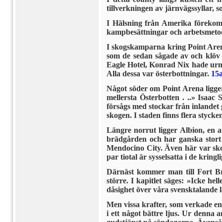
tillverkningen av järnvägssyllar, s
I Hälsning från Amerika förekomme
kampbesättningar och arbetsmeto
I skogskamparna kring Point Arena
som de sedan sågade av och klöv 
Eagle Hotel, Konrad Nix hade urm
Alla dessa var österbottningar.
15
Något söder om Point Arena ligger 
mellersta Österbotten . ..» Isaac
försågs med stockar från inlandet 
skogen. I staden finns flera stycke
Längre norrut ligger Albion, en a
brädgården och har ganska stort 
Mendocino City. Även här var sko
par tiotal är sysselsatta i de kring
Därnäst kommer man till Fort Bra
större. I kapitlet säges: »Icke he
dåsighet över våra svensktalande 
Men vissa krafter, som verkade en 
i ett något bättre ljus. Ur denna 