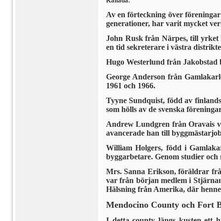
Kanada.
Av en förteckning över föreningar
generationer, har varit mycket v
John Rusk från Närpes, till yrket
en tid sekreterare i västra distri
Hugo Westerlund från Jakobstad bi
George Anderson från Gamlakarleb
1961 och 1966.
Tyyne Sundquist, född av finlands
som hölls av de svenska föreninga
Andrew Lundgren från Oravais var
avancerade han till byggmästarjob
William Holgers, född i Gamlaka
byggarbetare. Genom studier och n
Mrs. Sanna Erikson, föräldrar frå
var från början medlem i Stjärnan
Hälsning från Amerika, där hennes
Mendocino County och Fort B
I detta county längs kusten ett h