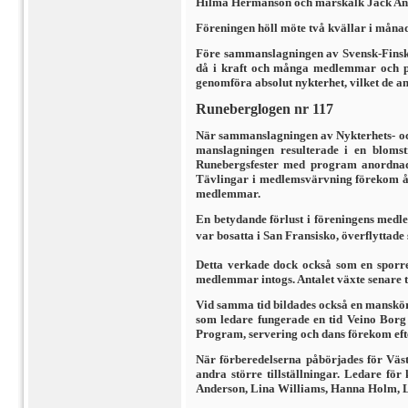
Hilma Hermanson och marskalk Jack An
Föreningen höll möte två kvällar i måna
Före sammanslagningen av Svensk-Finska
då i kraft och många medlemmar och pers
genomföra absolut nykterhet, vilket de ans
Runeberglogen nr 117
När sammanslagningen av Nykterhets- och
manslagningen resulterade i en blomst
Runebergsfester med program anordnade
Tävlingar i medlemsvärvning förekom årl
medlemmar.
En betydande förlust i föreningens med
var bosatta i San Fransisko, överflyttade 
Detta verkade dock också som en sporre
medlemmar intogs. Antalet växte senare til
Vid samma tid bildades också en manskö
som ledare fungerade en tid Veino Borg 
Program, servering och dans förekom efte
När förberedelserna påbörjades för Väs
andra större tillställningar. Ledare f
Anderson, Lina Williams, Hanna Holm, Li