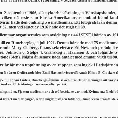
 har vi en svensk-finsk syförening.» Största delen av landsmänn
den 2 september 1906, då nykterhetsföreningen Vänskapsbandet
, vilken då reste som Finska Amerikanarens ombud bland lands
två år hade den omkring 5 o medlemmar. Ett fotografi från denna 
2, men vid slutet av 1916 hade det stigit till 39.
emmar organiserades som avdelning nr 44 i SFSF i början av 1914,
ill en Runebergloge i juli 1921. Denna började med 75 medlemmar 
örande Mary Colberg, finans sekreterare Ed Ness och protokoll
, Johnson 6, Stolpe 4, Granskog 3, Harrison 3, och följande tv
ne (Sten). Några år senare hade antalet medlemmar vuxit till 90
 år får man uppfattning av en rapport, som ingick i Ledstjärnan f
en för året: Ordförande blev Emil Hast och viceordförande Hilma E. Clockers (
arty» till Johan Ludvig Runebergs åminnelse och ära. Det är meningen att varj
e önskar. Förfriskningar serveras efter partyt.
ningsmötet. Fjorton medlemmar och två besökare var med. Kvinnorna fördelade e
t träget med de yngre, sedan ungdomslogen bildades. Juniorerna framförde vid 