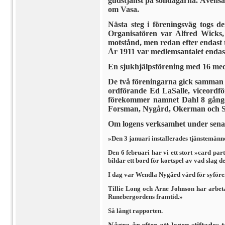
gudstjänst på söndagarna. Ävenså
om Vasa.
Nästa steg i föreningsväg togs 
Organisatören var Alfred Wicks
motstånd, men redan efter endast 
År 1911 var medlemsantalet endast 3
En sjukhjälpsförening med 16 medl
De två föreningarna gick samman t
ordförande Ed LaSalle, viceordf
förekommer namnet Dahl 8 gånger
Forsman, Nygård, Okerman och Sto
Om logens verksamhet under senare
»Den 3 januari installerades tjänstemänn
Den 6 februari har vi ett stort »card p
bildar ett bord för kortspel av vad slag d
I dag var Wendla Nygård värd för syföre
Tillie Long och Arne Johnson har arbeta
Rune­bergordens framtid.»
Så långt rapporten.