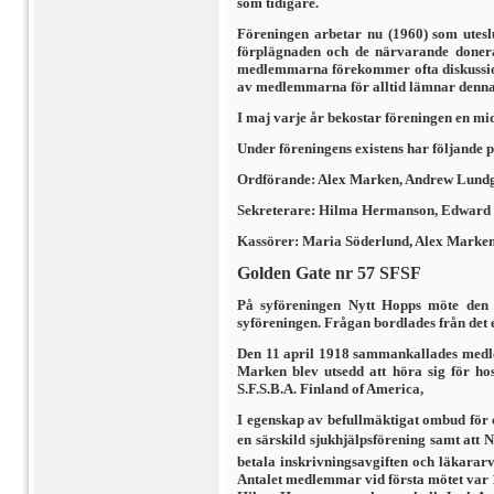
som tidigare.
Föreningen arbetar nu (1960) som uteslu
förplägnaden och de närvarande donerar
medlemmarna förekommer ofta dis­kussion
av medlemmarna för alltid lämnar denna 
I maj varje år bekostar föreningen en m
Under föreningens existens har följande 
Ordförande: Alex Marken, Andrew Lundgr
Sekreterare: Hilma Hermanson, Edward S
Kassörer: Maria Söderlund, Alex Marken, 
Golden Gate nr 57 SFSF
På syföreningen Nytt Hopps möte den 6
syföreningen. Frågan bordlades från det e
Den 11 april 1918 sammankallades medlemm
Marken blev utsedd att höra sig för hos
S.F.S.B.A. Finland of America,
I egenskap av befullmäktigat ombud för 
en särskild sjukhjälpsförening samt att 
betala inskriv­ningsavgiften och läkara
Antalet medlemmar vid första mötet var 1