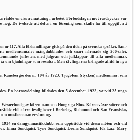
 rådde en viss avmattning i arbetet. Förbudslagen mot rusdrycker var
g. De tvekade att delta i en förening som skulle ha till uppgift att
nr 117. Alla förhandlingar gick på den tiden på svenska språket. Sam­
att medlemsantalet mångdubblades och snart närmade sig 200-talet.
mmande julfesten, med julgran och julklappar till alla medlemmar.
ta om bjudningar som resultat. Men tävlingarna bringade alltid in nya
 som Runebergorden nr 104 år 1923. Tjugofem (stycken) medlemmar, som
ades. En barnavdelning bildades den 5 december 1923, varvid 25 unga
o Westerlund gav kören namnet »Hungriga Nio». Kören växte större och
trädde vid större festligheter i Berkeley, Richmond och San Fransisko,
d om musiken utan ersättning.
 år 1934 en damgymnastikklubb, som uppträdde vid dessa möten och vid
yor, Elma Sundquist, Tyne Sundquist, Leona Sundquist, Ida Lax, Mary