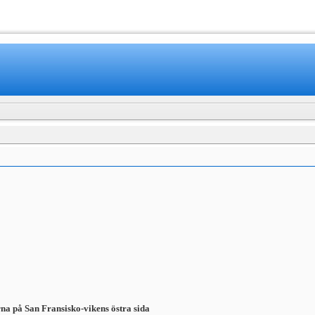
www.mamboteam.com
na på San Fransisko-vikens östra sida