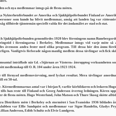
ders.
den och nya medlemmar intogs på de flesta möten.
 Nykterhetsförbundet av Amerika och Sjukhjälpsförbundet Finland av Amerika
oner som kunde ha blivit medlemmar, ansåg att landets lag var rättesnöre no
åg tillhörde tjänstemän speciellt valda för det ändamålet av stad och stat.
 Sjukhjälpsförbunden genomfördes 1920 blev före­ningens namn Runebergorden 
ringstid i föreningarna i Berkeley. Medlemmar intogs vid varje möte så 
s ävensom andra fester med olika program. Till dessa hör den ännu föreko
igen. Vanligtvis förlorade någon manlig medlem dessa tävlingar och fick skö
lemsantal inträffade när f.d. »Stjärnan av Västern» återupptog verksamheten
sitt medlemskap till O. R. 104 under åren 1923 1924.
 till förnyad medlemsvärvning, med lyckat resultat. Mera tävlingar anordn
l ett 50-tal.
r. Körmedlemmarnas antal var i början 9, varför körbildaren och ledaren Hug
tills han reste till Finland och Georg Anderson övertog ledningen. Kören upp
r de flesta möten. Hugo Westerlund, John Matson och Thure Skoog skötte allti
tra Distriktets möte i Berkeley och stormötet i San Fransisko 1936 bildades
ör klubben var Effie Sundquist och medlemmar var Signe Handelin, Gladys Pr
llian Anderson, Edith Schultz och Elvie Lundgren.