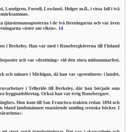
undgren, Forsell, Lowland, Holger m.fl., i vissa fall i två
uppmärksammas.
ta tjänstemannaposterna i de två föreningarna och var även
föreningarna »öster om viken».
14
en i Berkeley. Han var med i Runebergkörerna till Finland
lseposter och var »drottning» vid den stora midsom­marfest,
k och minare i Michigan, då han var »greenhorn» i landet,
arbetare i Telluride till Berkeley, där han började som
tora byggnadsföretag. Också han var ivrig Runebergare.
singfors. Hon kom till San Francisco-trakten redan 1894 och
 en bland landsmännen enastående samling svenska böcker. I
bärarinna».
ett stort antal österbottningar. Det var i skogsarbete och