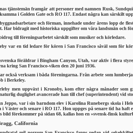
nas tjänstemän framgår att personer med namnen Rusk, Sundquist, L
erksamma i Golden Gate och RO 117. Endast några kan särskilt 
 byggnadsarbetare och förman, innehade under årens lopp de fles
ktet. Har bidragit med historiska uppgifter om våra landsmän och 
drog till föreningsarbetet särskilt som musiker och körledare.
y var en tid ledare för kören i San Francisco såväl som för kör
svenska föräldrar i Bingham Canyon, Utah, var aktiv i flera styre
rna kring San Francisco-viken den 20 juni 1936.
 också verksam i båda föreningarna. Från arbete som lumberjac
b i Berkeley.
rleby men uppväxt i Kronoby, kom efter några månader som gruv
aturlig duglighet avancerade han till chef (superintendent) vid s
n Jeppo, var i sin barndom elev i Karolina Runebergs skola i Hel
 i Väster och senare i RO 117. Hon uppges på senare tid ha haft
 bild förekommer på sidan 68, kallas hon en »svensk-finsk kultur
ragg, California
undratal mil norrom San Francisco fanns redan vid sekelskiftet 