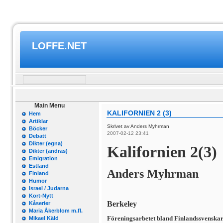
LOFFE.NET
Main Menu
KALIFORNIEN 2 (3)
Hem
Artiklar
Skrivet av Anders Myhrman
Böcker
2007-02-12 23:41
Debatt
Dikter (egna)
Kalifornien 2(3)
Dikter (andras)
Emigration
Estland
Anders Myhrman
Finland
Humor
Israel / Judarna
Kort-Nytt
Berkeley
Kåserier
Maria Åkerblom m.fl.
Föreningsarbetet bland Finlandssvenskar
Mikael Käld