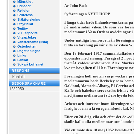
Mänskligt
Av John Rusk
Perioder
Religion
Syföreningen NYTT HOPP
Sekretess
Släktforskning
I långa tider hade finlandssvenskarna på 
Steyr bilar
på andra sidan viken. De som var föreni
Terjärv
medlemmar i Vasa Ordens avdelningar i 
Vi i Terjärv r.f.
Vitsar/Jokes
Under nattliga hemresor från föreningsmö
Vänsterhänta (lista)
bilda en förening på vår sida av viken?».
Österbotten
Dagstidningar
Den 18 februari 1917 sammankallades et
Links
öppnades med en sång. Paragraf 2 i proto
Länkar
framåt valdes: ordförande Alex Marken,
Sök på Loffe.net
kvartalsavgiften till 10 c. Föreningens 
RESPONS
Föreningen höll möten varje vecka i pr
Kontakt
medlemmarna hade Berkeley som hemort,
BESÖKSRÄKNARE
Oakland, Alameda, Albany, El Cerrito o
1282050
Kaffe och bakelser serverades fritt av vä
med jämna mellanrum i större hyrda lokal
Arbetet och intresset inom föreningen va
fastighet och att få en egen möteslokal.
Efter en 20-årig vila och efter det de »
skulle kalla alla medlemmar som kunde nås
Vid ett möte den 18 maj 1952 beslöts at