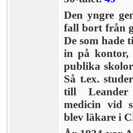
Den yngre gene
fall bort från 
De som hade ti
in på kontor, 
publika skolo
Så t.ex. stud
till Leande
medicin vid st
blev läkare i 