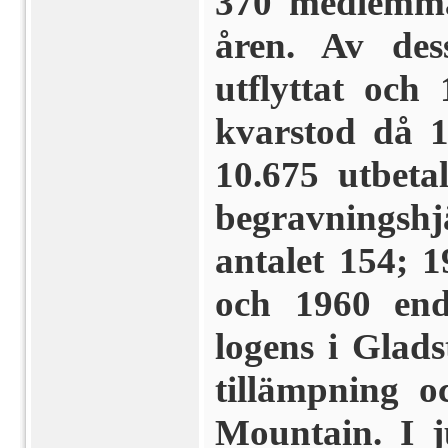
370 medlemma
åren. Av des
utflyttat och
kvarstod då 
10.675 utbeta
begravningshj
antalet 154; 1
och 1960 en
logens i Glads
tillämpning o
Mountain. I j