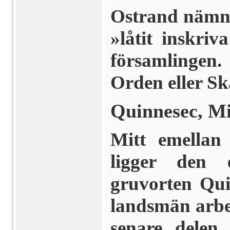
Ostrand nämne
»låtit inskriv
församlingen
Orden eller S
Quinnesec, Mi
Mitt emella
ligger den 
gruvorten Qui
landsmän arbe
senare delen