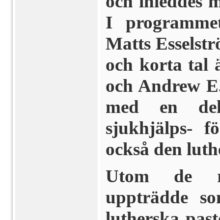
och inleddes 
I programmet
Matts Esselstr
och korta tal 
och Andrew E.
med en dekl
sjukhjälps- f
också den lut
Utom de r
uppträdde so
lutherska past