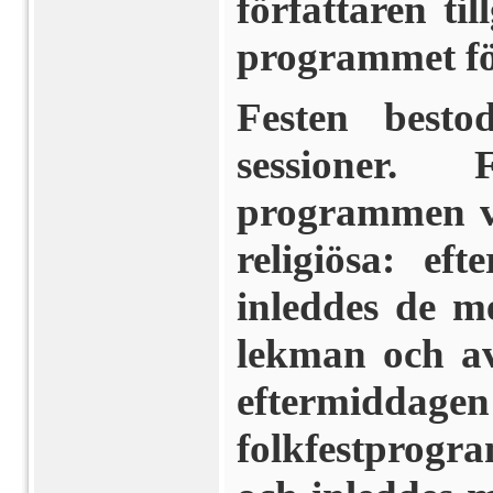
författaren ti
programmet för
Festen best
sessioner.
programmen va
religiösa: e
inleddes de m
lekman och av
eftermiddage
folkfestprog