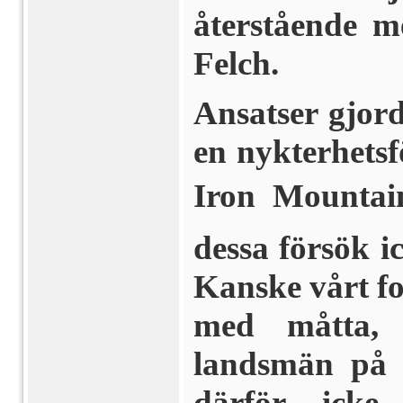
återstående m
Felch.
Ansatser gjorde
en nykterhets
Iron Mountain
dessa försök ic
Kanske vårt f
med måtta,
landsmän på 
därför icke