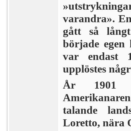
»utstrykninga
varandra». En
gått så lång
började egen 
var endast 
upplöstes någr
År 1901 r
Amerikanaren 
talande lan
Loretto, nära 