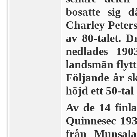
bosatte sig 
Charley Peters
av 80-talet. D
nedlades 190
landsmän flytt
Följande år s
höjd ett 50-ta
Av de 14 finl
Quinnesec 193
från Munsala