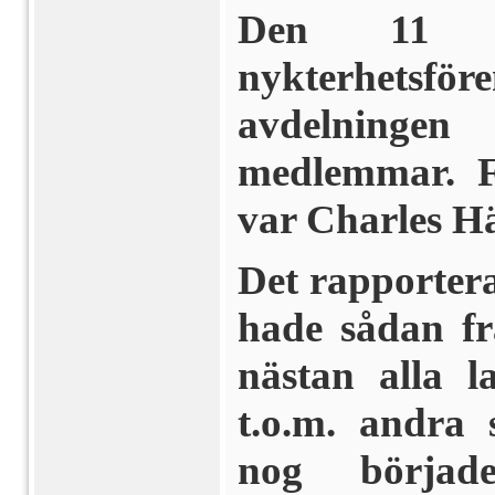
Den 11 ja
nykterhetsför
avdelninge
medlemmar. F
var Charles Hä
Det rapportera
hade sådan fr
nästan alla 
t.o.m. andra
nog börjad