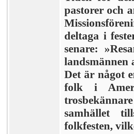
pastorer och a
Missionsfören
deltaga i fest
senare: »Resa
lands­männen a
Det är något e
folk i Ame
trosbekänna
samhället ti
folkfesten, vil