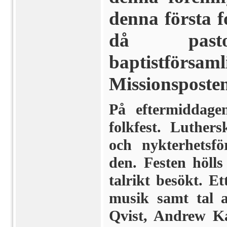
denna första f
då pasto
baptistförsa
Missionsposten
På eftermiddage
folkfest. Luthers
och nykterhetsf
den. Festen hölls
talrikt besökt. 
musik samt tal a
Qvist, Andrew Ka