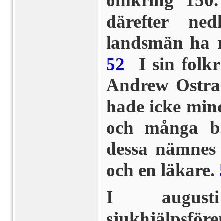
omkring 150.
därefter ne
landsmän ha re
52
I sin folk
Andrew Ostra
hade icke min
och många bo
dessa nämnes 
och en läkare.
I augusti
sjukhjälpsför