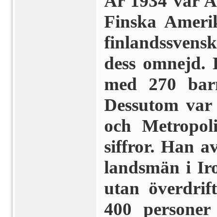
År 1934 var 
Finska Amerik
finlandssvens
dess omnejd.
med 270 barn
Dessutom var 
och Metropoli
siffror. Han a
landsmän i Ir
utan överdrif
400 personer