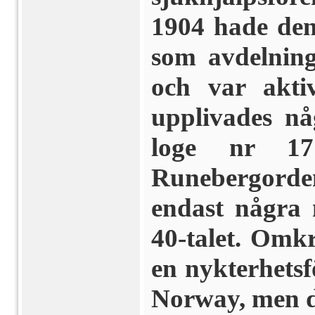
1904 hade den
som avdelning
och var akti
upplivades nå
loge nr 1
Runebergorde
endast några 
40-talet. Omkr
en nykterhets
Norway, men de