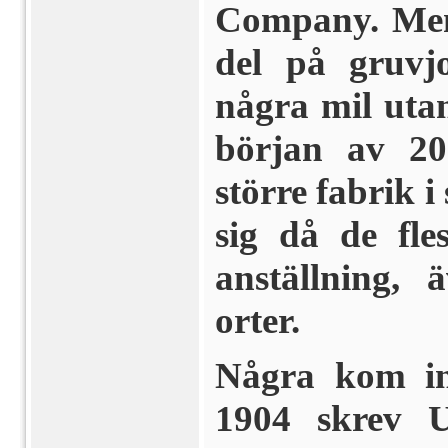
Company. Men 
del på gruvj
några mil utan
början av 20-
större fabrik i
sig då de fl
anställning,
orter.
Några kom in
1904 skrev U