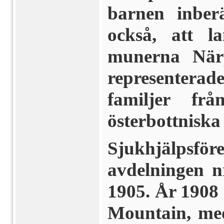
barnen inberä
också, att 
munerna När
representerade
familjer f
österbottnisk
Sjukhjälpsfö
avdelningen n
1905. År 1908 
Mountain, me