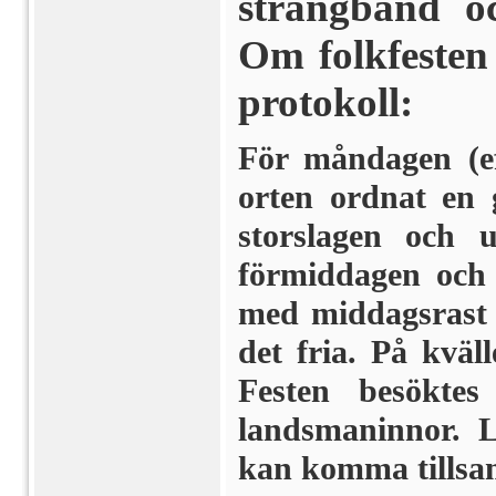
strängband o
Om folkfesten l
protokoll:
För måndagen (e
orten ordnat en 
storslagen och 
förmiddagen och f
med middagsrast f
det fria. På kväl
Festen besökte
landsmaninnor. L
kan komma tillsam