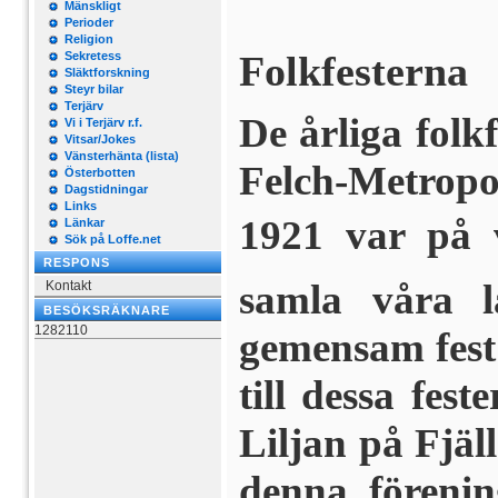
Mänskligt
Perioder
Religion
Folkfesterna
Sekretess
Släktforskning
Steyr bilar
Terjärv
De årliga folk
Vi i Terjärv r.f.
Vitsar/Jokes
Vänsterhänta (lista)
Felch-Metrop
Österbotten
Dagstidningar
Links
1921 var på 
Länkar
Sök på Loffe.net
RESPONS
samla våra l
Kontakt
BESÖKSRÄKNARE
1282110
gemensam fest e
till dessa fes
Liljan på Fjäll
denna föreni