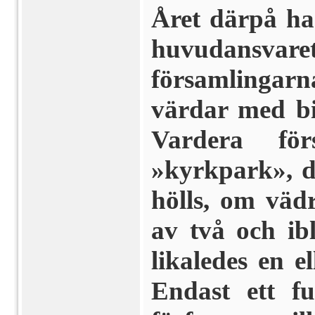
Året därpå ha
huvudansvare
församlingar
värdar med bi
Vardera fö
»kyrkpark», d
hölls, om vädr
av två och ib
likaledes en 
Endast ett fu