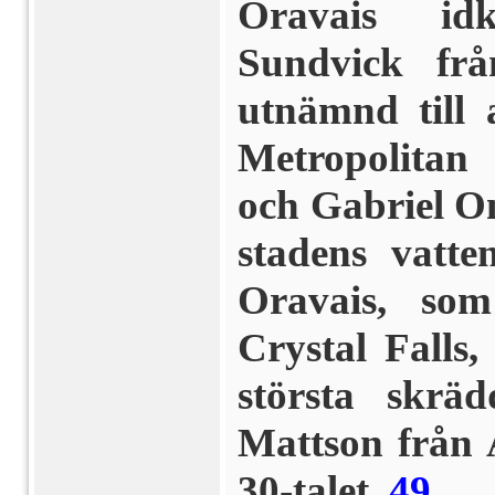
Oravais id
Sundvick frå
utnämnd till 
Metropolitan 
och Gabriel O
stadens vatte
Oravais, som
Crystal Falls
största skrä
Mattson från
30-talet.
49