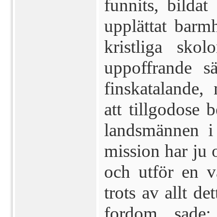
funnits, bildat
upp­lättat barm
kristliga sko
uppoffrande s
finskatalande
att tillgodose
landsmännen i
mission har ju 
och utför en v
trots av allt d
fordom sade