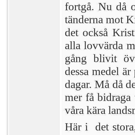
fortgå. Nu då o
tänderna mot Kr
det också Krist
al­la lovvärda 
gång blivit ö
dessa medel är 
dagar. Må då de
mer få bidra­ga
våra kära land
Här i det stor