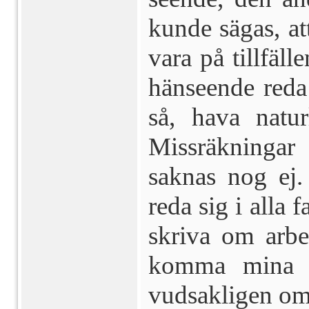
kunde sägas, att
va­ra på tillfäl
hänseende reda
så, hava natur
Missräkningar
saknas nog ej
reda sig i alla 
skriva om arbet
komma mina m
vudsakligen omk