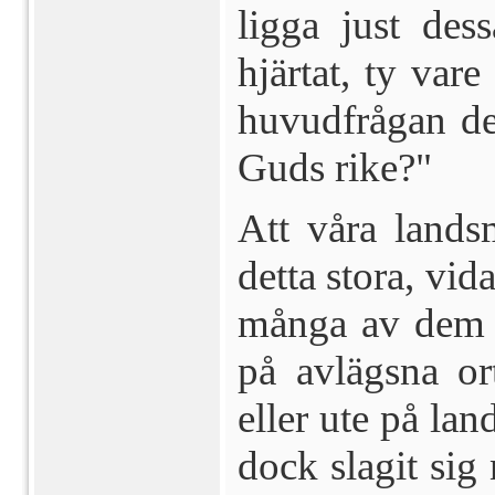
ligga just des
hjär­tat, ty va
huvudfrågan de
Guds rike?"
Att våra lands
detta stora, vid
många av dem bo
på avlägsna or
eller ute på lan
dock slagit sig 