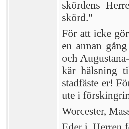
skördens Herre
skörd."
För att icke gör
en annan gång 
och
Augustana-
kär hälsning t
stadfäste er! F
ute i förskingri
Worcester, Mass
Eder i Herren 