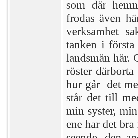
som där hemm
frodas även hä
verksamhet sak
tanken i för­st
landsmän här. 
röster därborta 
hur går det me
står det till m
min syster, min
ene har det bra
seende, den an