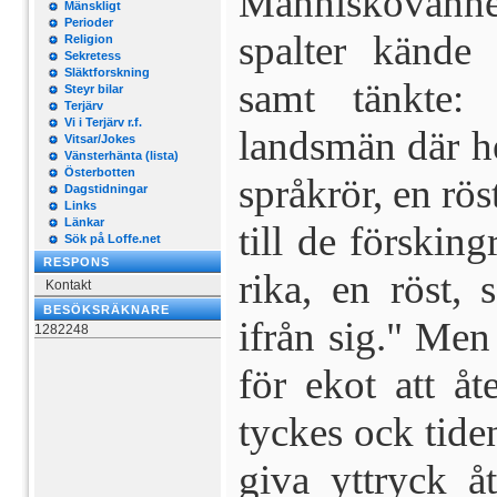
Människovänne
Mänskligt
Perioder
spalter kände
Religion
Sekretess
Släktforskning
samt tänkte:
Steyr bilar
Terjärv
Vi i Terjärv r.f.
landsmän där he
Vitsar/Jokes
Vänsterhänta (lista)
Österbotten
språkrör, en rös
Dagstidningar
Links
Länkar
till de förskin
Sök på Loffe.net
RESPONS
rika, en röst,
Kontakt
BESÖKSRÄKNARE
ifrån sig." Men
1282248
för ekot att åt
tyckes ock tiden
giva yttryck å