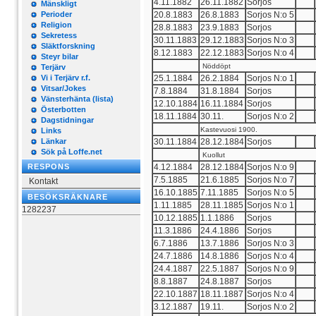
4.11.1882
26.11.1882
Sorjos
Mänskligt
Perioder
20.8.1883
26.8.1883
Sorjos N:o 5
Religion
28.8.1883
23.9.1883
Sorjos
Sekretess
30.11.1883
29.12.1883
Sorjos N:o 3
Släktforskning
8.12.1883
22.12.1883
Sorjos N:o 4
Steyr bilar
Nöddöpt
Terjärv
Vi i Terjärv r.f.
25.1.1884
26.2.1884
Sorjos N:o 1
Vitsar/Jokes
7.8.1884
31.8.1884
Sorjos
Vänsterhänta (lista)
12.10.1884
16.11.1884
Sorjos
Österbotten
18.11.1884
30.11.
Sorjos N:o 2
Dagstidningar
Kastevuosi 1900.
Links
Länkar
30.11.1884
28.12.1884
Sorjos
Sök på Loffe.net
Kuollut
RESPONS
4.12.1884
28.12.1884
Sorjos N:o 9
7.5.1885
21.6.1885
Sorjos N:o 7
Kontakt
16.10.1885
7.11.1885
Sorjos N:o 5
BESÖKSRÄKNARE
1.11.1885
28.11.1885
Sorjos N:o 1
1282237
10.12.1885
1.1.1886
Sorjos
11.3.1886
24.4.1886
Sorjos
6.7.1886
13.7.1886
Sorjos N:o 3
24.7.1886
14.8.1886
Sorjos N:o 4
24.4.1887
22.5.1887
Sorjos N:o 9
8.8.1887
24.8.1887
Sorjos
22.10.1887
18.11.1887
Sorjos N:o 4
3.12.1887
19.11.
Sorjos N:o 2