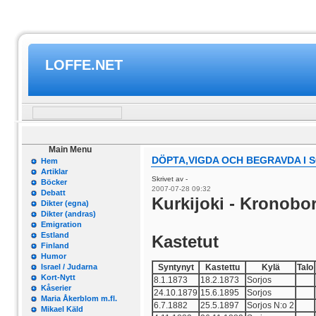
LOFFE.NET
Main Menu
DÖPTA,VIGDA OCH BEGRAVDA I 
Hem
Artiklar
Skrivet av -
Böcker
2007-07-28 09:32
Debatt
Kurkijoki - Kronobor
Dikter (egna)
Dikter (andras)
Emigration
Estland
Kastetut
Finland
Humor
Israel / Judarna
Syntynyt
Kastettu
Kylä
Talo
Kort-Nytt
8.1.1873
18.2.1873
Sorjos
Kåserier
24.10.1879
15.6.1895
Sorjos
Maria Åkerblom m.fl.
6.7.1882
25.5.1897
Sorjos N:o 2
Mikael Käld