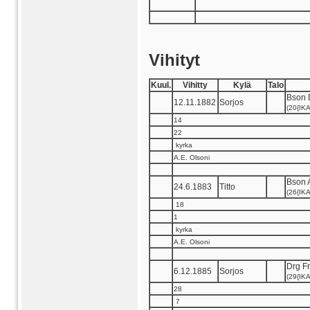
Vihityt
Kuul.
Vihitty
Kylä
Talo
Bson 
12.11.1882
Sorjos
(20{IK
14
22
kyrka
A.E. Olsoni
Bson 
24.6.1883
Titto
(26{IK
18
1
kyrka
A.E. Olsoni
Drg F
6.12.1885
Sorjos
(29{IK
28
7