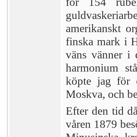
för 154 rube
guldvaskeriarbe
amerikanskt or
finska mark i H
väns vänner i 
harmonium stå
köpte jag för
Moskva, och beg
Efter den tid d
våren 1879 besö