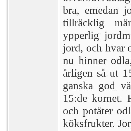
bra, emedan jo
tillräcklig m
ypperlig jord­m
jord, och hvar 
nu hinner odla
årligen så ut 1
ganska god väx
15:de kornet. 
och potäter odl
köksfrukter. J