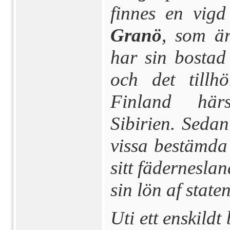
finnes en vigd
Granö
, som ä
har sin bostad
och det tillh
Finland här
Sibirien. Sedan
vissa bestäm­da 
sitt fäderneslan
sin lön af staten
Uti ett enskildt