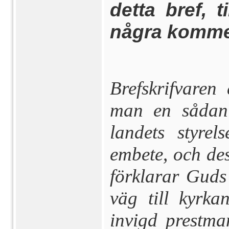
detta bref, t
några komme
Brefskrifvaren
man en sådan 
landets styrel
embete, och de
förkla­rar Gud
väg till kyrka
invigd prestm