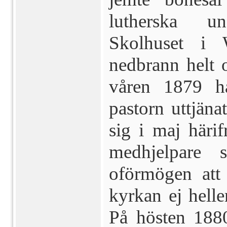
lutherska un
Skolhuset i 
nedbrann helt o
våren 1879 h
pastorn uttjäna
sig i maj häri
medhjelpare 
oförmögen att 
kyr­kan ej hell
På hösten 1880 