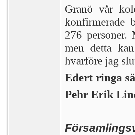
Granö vår kol
konfirmerade b
276 personer. M
men detta kan
hvarföre jag slu
Edert ringa s
Pehr Erik Li
Församlings