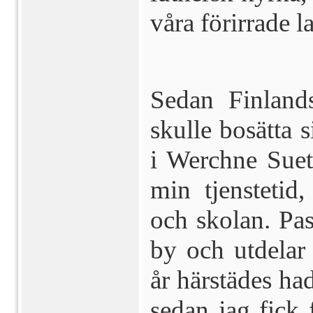
våra förirrade 
Sedan Finlands
skulle bosätta s
i Werchne Sue­t
min tjenstetid,
och skolan. Pas
by och utdelar
år härstädes had
sedan jag fick f