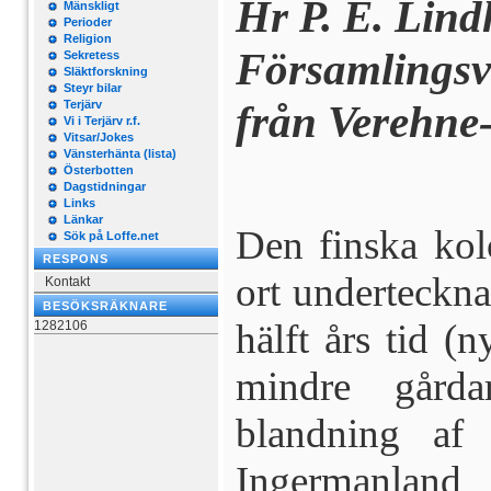
Hr P. E. Lindh
Mänskligt
Perioder
Religion
Församlings
Sekretess
Släktforskning
Steyr bilar
från Verehne
Terjärv
Vi i Terjärv r.f.
Vitsar/Jokes
Vänsterhänta (lista)
Österbotten
Dagstidningar
Links
Länkar
Den finska kol
Sök på Loffe.net
RESPONS
ort undertecknad
Kontakt
BESÖKSRÄKNARE
hälft års tid (
1282106
min­dre gård
blandning af 
Ingermanland o