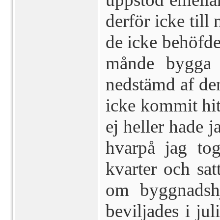
derför icke till
de icke behöfde
månde bygga 
nedstämd af den
icke kommit hit f
ej heller hade j
hvarpå jag to
kvarter och sat
om byggnadshje
beviljades i ju