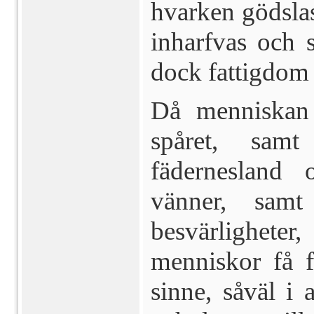
hvarken gödslas,
inharfvas och s
dock fattigdom
Då menniskan
spåret, samt
fädernesland 
vänner, sam
besvärlighet
menniskor få f
sinne, så­väl i