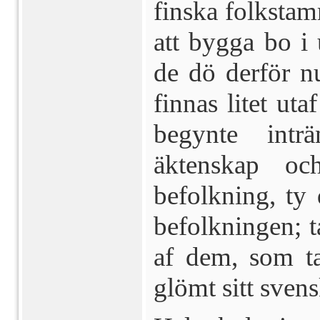
finska folk­st
att bygga bo i 
de dö derför n
finnas litet uta
begynte intr
äktenskap oc
befolkning, ty 
befolkningen; ta
af dem, som ta
glömt sitt sven