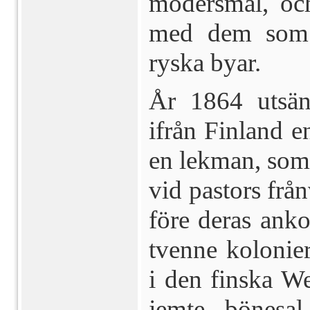
modersmål, och 
med dem som up
ryska byar.
År 1864 utsän
ifrån Finland 
en lekman, som 
vid pastors frå
före deras ank
tvenne kolonie
i den fin­ska W
jemte bönesal