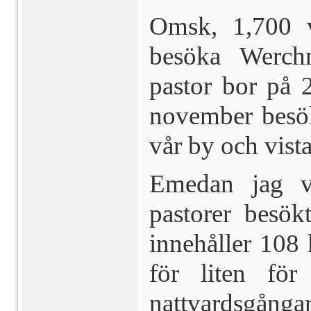
Omsk, 1,700 ve
besöka Werch
pastor bor på 
november be­s
vår by och vist
Emedan jag vi
pastorer besök
innehåller 108 k
för liten för
nattvards­gångar