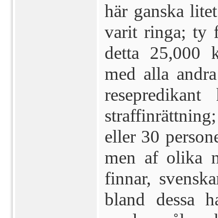
här gan­ska lite
varit ringa; ty 
detta 25,000 k
med alla an­dr
resepredikant
straffinrättni
eller 30 person
men af olika n
finnar, svenska
bland dessa ha