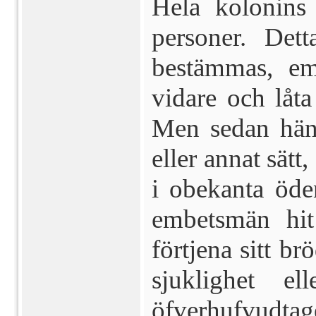
Hela kolonins
personer. Det
bestämmas, e
vidare och låta
Men sedan händ
eller annat sätt,
i obekanta öde
embetsmän hit
förtjena sitt br
sjuklighet el
öfverhufvudtag