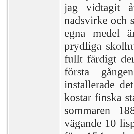
jag vidtagit
nadsvirke och s
egna medel än
prydliga skolhu
fullt fär­digt 
första gånge
installerade de
kostar finska st
somma­ren 188
vägande 10 lisp