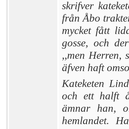
skrifver katek
från Åbo trakt
mycket fått li
gosse, och der
,,men Herren, 
äfven haft om­s
Kateketen Lin
och ett halft 
ämnar han, om
hemlandet. H