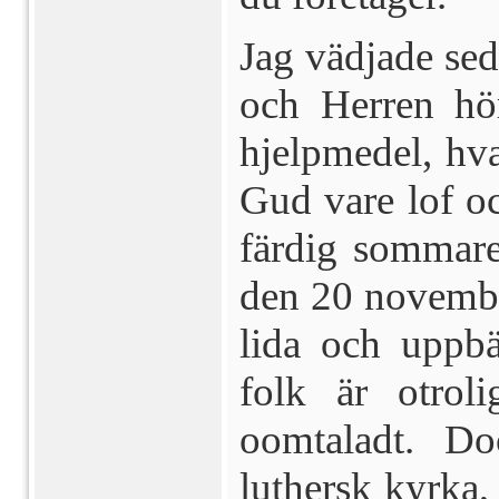
Jag vädjade seda
och Herren hör
hjelpmedel, hv
Gud vare lof oc
färdig sommar
den 20 novem­be
lida och uppbä
folk är otrol
oomtaladt. D
luthersk kyr­ka