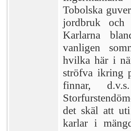
Tobolska guver
jordbruk och 
Karlar­na bl
vanligen somm
hvilka här i n
ströfva ikring 
fin­nar, d
Storfurstendömet
det skäl att ut
karlar i mäng