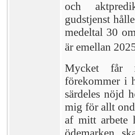
och aktpredi
gudstjenst håll
medel­tal 30 om
är emellan 2025
Mycket får 
förekommer i h
särdeles nöjd h
mig för allt ond
af mitt arbete
ödemarken ska