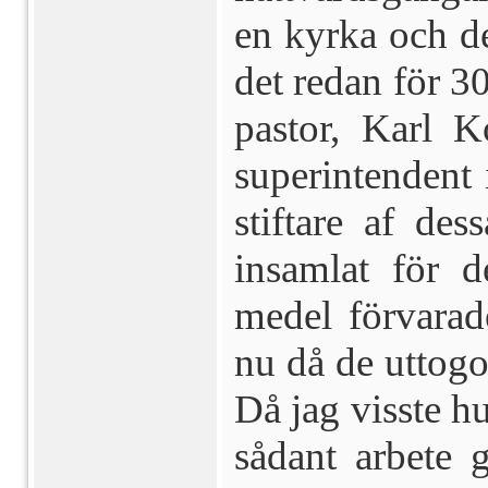
en kyrka och d
det redan för 30
pastor, Karl K
superintendent
stiftare af de
insamlat för d
medel förvarad
nu då de uttogo
Då jag visste hur
så­dant arbete