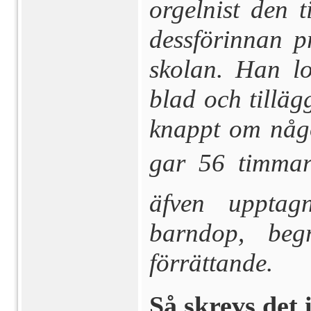
orgelnist den t
dessförinnan p
skolan. Han lo
blad och tilläg
knappt om någo
gar 56 timma
äfven upptagn
barndop, begr
förrättande.
Så skrevs det 