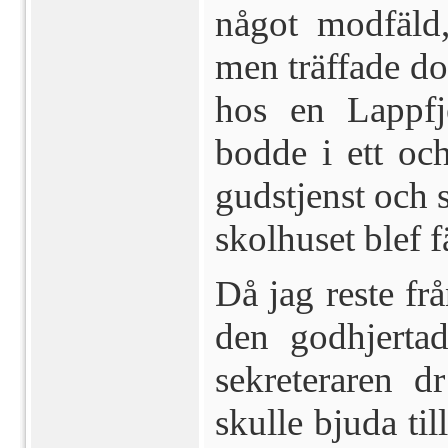
något modfäld
men träffade do
hos en Lappfj
bodde i ett och
gudstjenst och s
skolhuset blef f
Då jag reste fr
den godhjertad
sekreteraren 
skulle bjuda til