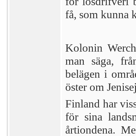
för lösdrifveri 
få, som kunna k
Kolonin Werch
man säga, fr
belägen i områd
öster om Jenisej
Finland har viss
för sina lands
årtiondena. Me