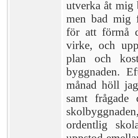
utverka åt mig 
men bad mig fö
för att förmå
virke, och upp
plan och kost
byggnaden. Eft
månad höll ja
samt frågade 
skolbyggnade
ordentlig sko
uppstod emella