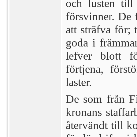
och lusten til
försvinner. De 
att sträfva för; 
goda i främman
lefver blott
förtjena, förs
laster.
De som från Fin
kronans staffarb
återvändt till k