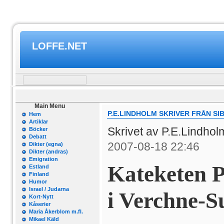
LOFFE.NET
Main Menu
P.E.LINDHOLM SKRIVER FRÅN SIB
Hem
Artiklar
Skrivet av P.E.Lindho
Böcker
Debatt
2007-08-18 22:46
Dikter (egna)
Dikter (andras)
Emigration
Kateketen P
Estland
Finland
Humor
Israel / Judarna
i Verchne-Su
Kort-Nytt
Kåserier
Maria Åkerblom m.fl.
Mikael Käld