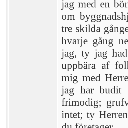
jag med en böne
om byggnadshj
tre skilda gång
hvarje gång ne
jag, ty jag ha
uppbära af fol
mig med Herrens
jag har budit 
frimodig; grufv
intet; ty Herre
du företager.