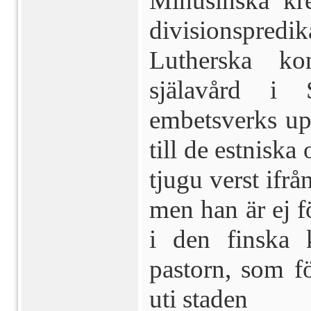
Minusinska kre
divisionspredi
Lutherska kon
själavård i 
embetsverks up
till de estniska
tjugu verst ifr
men han är ej f
i den finska 
pastorn, som fö
uti staden