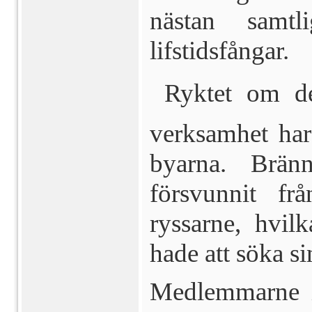
nästan samt
lifstidsfångar.
 Ryktet om de
verksamhet har
byarna. Brän
försvunnit f
ryssarne, hvilk
hade att söka si
Medlemmarne i 