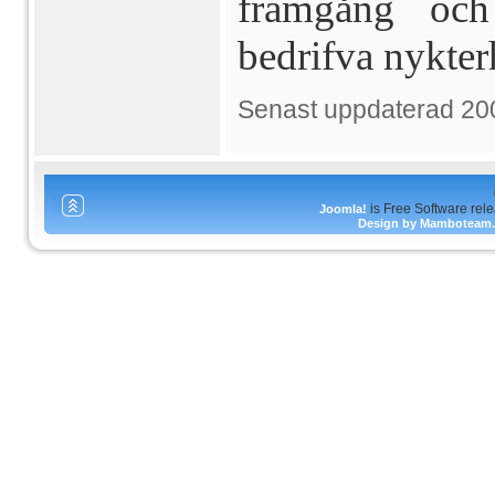
framgång och 
bedrifva nyk­te
Senast uppdaterad 20
is Free Software rel
Joomla!
Design by Mamboteam