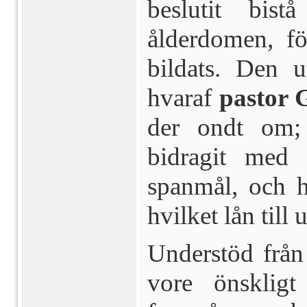
beslutit bi
ålderdomen, fö
bildats. Den 
hvaraf
pastor 
der ondt om; 
bidragit med s
spanmål, och ha
hvil­ket lån till
Understöd från
vore önskligt