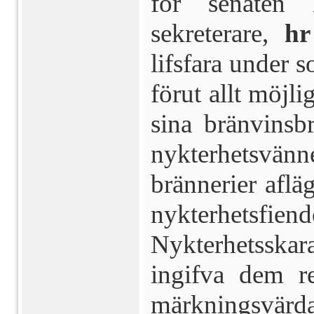
för ­senaten 
sekreterare,
hr
lifsfara under s
förut allt möj­li
sina bränvinsbr
nykterhetsvän
brännerier aflä
nykterhetsfien
Nykterhetsskar
ingifva dem r
märkningsvärd