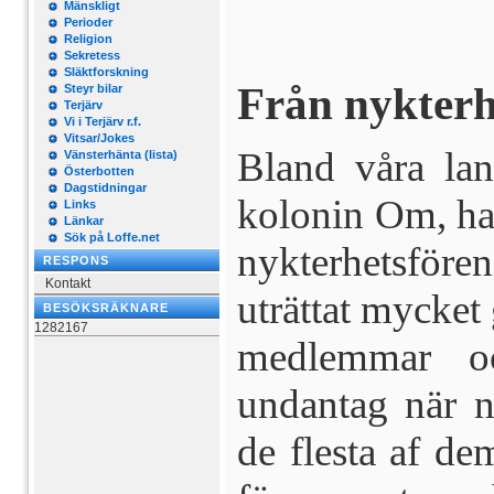
Mänskligt
Perioder
Religion
Sekretess
Släktforskning
Från nykterh
Steyr bilar
Terjärv
Vi i Terjärv r.f.
Vitsar/Jokes
Bland våra lan
Vänsterhänta (lista)
Österbotten
Dagstidningar
kolonin Om, har
Links
Länkar
Sök på Loffe.net
nykterhetsfö
RESPONS
Kontakt
uträttat mycket
BESÖKSRÄKNARE
1282167
medlemmar oc
undantag när n
de flesta af dem