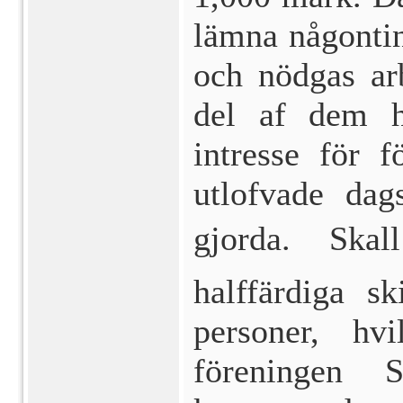
lämna någonting
och nödgas arb
del af dem h
intresse för 
utlofvade dag
gjorda.  Skal
halffärdiga sk
personer, hv
föreningen S