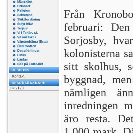
Mänskligt
Perioder
Från Kronobo
Religion
Sekretess
Släktforskning
februari: De
Steyr bilar
Terjärv
Vi i Terjärv r.f.
Sorjosby, hva
Vitsar/Jokes
Vänsterhänta (lista)
Österbotten
kolonisterna 
Dagstidningar
Links
Länkar
sitt skolhus, 
Sök på Loffe.net
RESPONS
byggnad, men 
Kontakt
BESÖKSRÄKNARE
1282128
nämligen änn
inredningen 
äro resta. De
1,000 mark. Dä