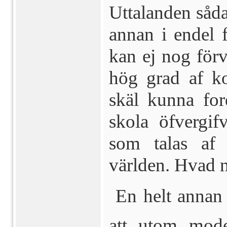
Uttalanden såda
annan i endel 
kan ej nog för
hög grad af k
skäl kunna for­
skola öfvergif
som talas af 
världen. Hvad n
En helt annan 
att utom moder