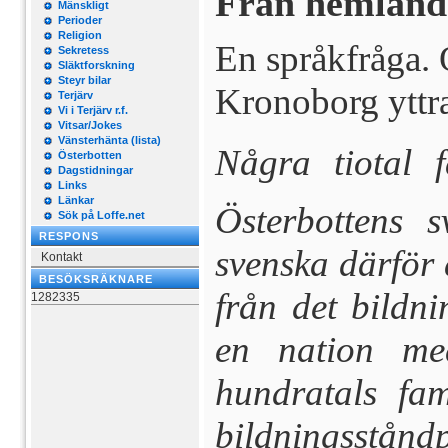
Från hemland
Mänskligt
Perioder
Religion
En språkfråga. 
Sekretess
Släktforskning
Steyr bilar
Kronoborg yttra
Terjärv
Vi i Terjärv r.f.
Vitsar/Jokes
Vänsterhänta (lista)
Några tiotal f
Österbotten
Dagstidningar
Links
Länkar
Österbottens s
Sök på Loffe.net
RESPONS
svenska därför a
Kontakt
BESÖKSRÄKNARE
från det bildni
1282335
en nation me
hundratals fam
bildningsstån