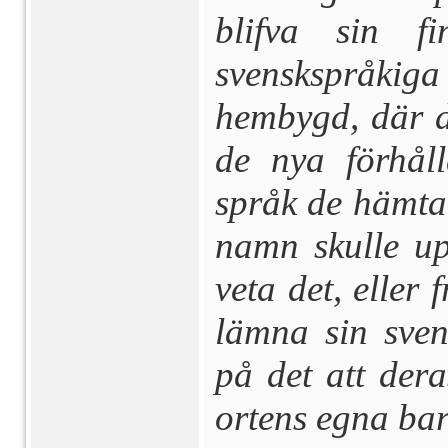
blifva sin 
svenskspråkig
hembygd, där de
de nya för­hål
språk de hämtat
namn skulle upp
veta det, eller 
lämna sin sven
på det att der
ortens egna bar