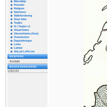
Mänskligt
Perioder
Religion
Sekretess
Släktforskning
Steyr bilar
Terjärv
Vi i Terjärv r.f.
Vitsar/Jokes
Vänsterhänta (lista)
Österbotten
Dagstidningar
Links
Länkar
Sök på Loffe.net
RESPONS
Kontakt
BESÖKSRÄKNARE
1282162