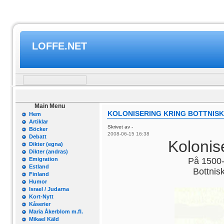
LOFFE.NET
Main Menu
KOLONISERING KRING BOTTNISK
Hem
Artiklar
Skrivet av -
Böcker
2008-06-15 16:38
Debatt
Kolonis
Dikter (egna)
Dikter (andras)
Emigration
På 1500-
Estland
Bottnis
Finland
Humor
Israel / Judarna
Kort-Nytt
Kåserier
Maria Åkerblom m.fl.
Mikael Käld