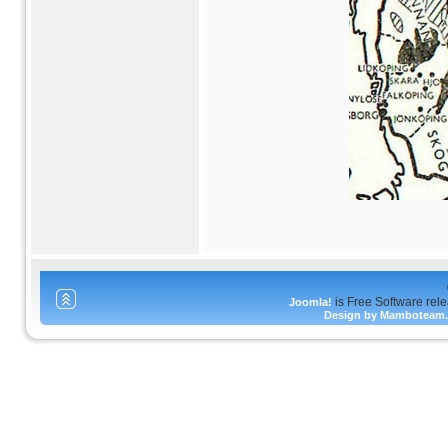
is Free Software rel
Joomla!
Design by Mamboteam