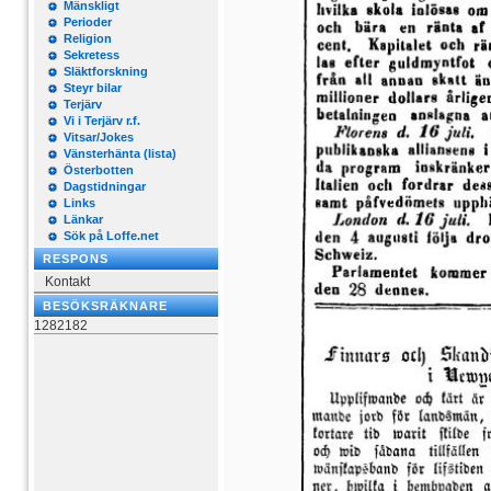
Mänskligt
Perioder
Religion
Sekretess
Släktforskning
Steyr bilar
Terjärv
Vi i Terjärv r.f.
Vitsar/Jokes
Vänsterhänta (lista)
Österbotten
Dagstidningar
Links
Länkar
Sök på Loffe.net
RESPONS
Kontakt
BESÖKSRÄKNARE
1282182