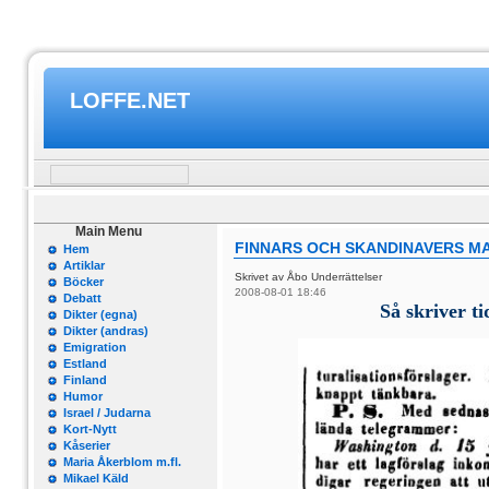
LOFFE.NET
Main Menu
FINNARS OCH SKANDINAVERS M
Hem
Artiklar
Skrivet av Åbo Underrättelser
Böcker
2008-08-01 18:46
Debatt
Så skriver t
Dikter (egna)
Dikter (andras)
Emigration
Estland
Finland
Humor
Israel / Judarna
Kort-Nytt
Kåserier
Maria Åkerblom m.fl.
Mikael Käld