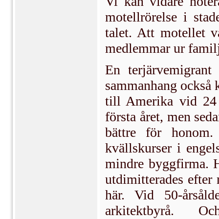
Vi kan vidare noter
motellrörelse i sta
talet. Att motellet 
medlemmar ur familj
En terjärvemigrant
sammanhang också k
till Amerika vid 24
första året, men sed
bättre för honom.
kvällskurser i enge
mindre byggfirma. Ha
utdimitterades efter
här. Vid 50-årsål
arkitektbyrå. O