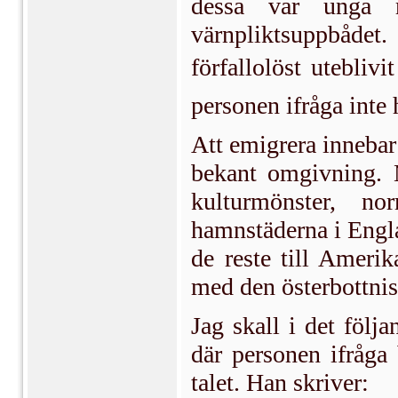
dessa var unga 
värnpliktsuppbådet.
förfallolöst utebliv
personen ifråga inte 
Att emigrera innebar 
bekant omgivning. 
kulturmönster, n
hamnstäderna i Engla
de reste till Amerik
med den österbottni
Jag skall i det följ
där personen ifråga
talet. Han skriver: