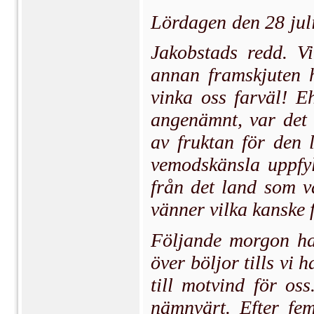
Lördagen den 28 jul
Jakobstads redd. V
annan framskjuten h
vinka oss farväl! E
angenämnt, var det i
av fruktan för den 
vemodskänsla uppfyl
från det land som v
vänner vilka kanske 
Följande morgon had
över böljor tills vi
till motvind för os
nämnvärt. Efter fe