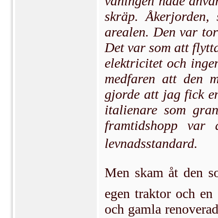
våningen hade använ
skräp. Åkerjorden, 
arealen. Den var to
Det var som att flytt
elektricitet och in
medfaren att den m
gjorde att jag fick 
italienare som gra
framtidshopp var 
levnadsstandard.
Men skam åt den so
egen traktor och en 
och gamla renoverad