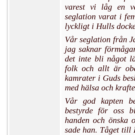
varest vi låg en 
seglation varat i f
lyckligt i Hulls dock
Vår seglation från J
jag saknar förmågan
det inte bli något 
folk och allt är o
kamrater i Guds bes
med hälsa och krafte
Vår god kapten bel
bestyrde för oss bi
handen och önska os
sade han. Tåget till