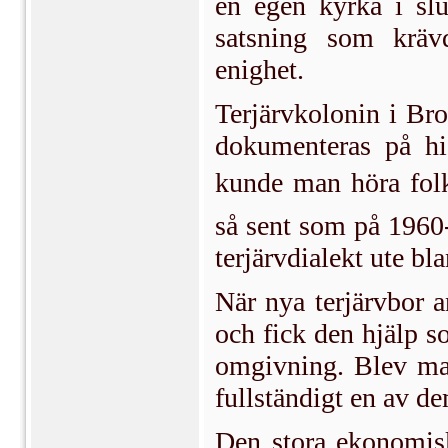
en egen kyrka i slu
satsning som kräv
enighet.
Terjärvkolonin i Bro
dokumenteras på hi
kunde man höra folk ta
så sent som på 1960-
terjärvdialekt ute bl
När nya terjärvbor a
och fick den hjälp 
omgivning. Blev ma
fullständigt en av d
Den stora ekonomisk