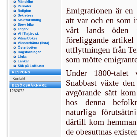
Mänskligt
Perioder
Emigrationen är en 
Religion
Sekretess
att var och en som i
Släktforskning
Steyr bilar
vårt lands öden 
Terjärv
Vi i Terjärv r.f.
föreliggande artikel
Vitsar/Jokes
Vänsterhänta (lista)
utflyttningen från T
Österbotten
Dagstidningar
Links
som mötte emigrante
Länkar
Sök på Loffe.net
Under 1800-talet v
RESPONS
Kontakt
Snabbast växte den 
BESÖKSRÄKNARE
avgörande sätt kom
1282072
hos denna befolkn
naturliga förutsätt
därtill kom hemmans
de obesuttnas existe