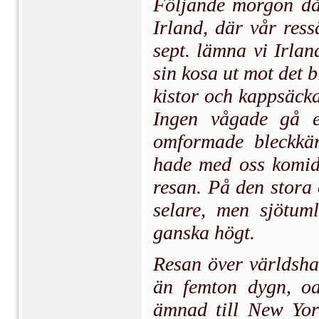
Följande morgon då 
Irland, där vår res
sept. lämna vi Irlan
sin kosa ut mot det 
kistor och kappsäcka
Ingen vågade gå e
omformade bleckkärl
hade med oss komide
resan. På den stora
selare, men sjötum
ganska högt.
Resan över världshav
än femton dygn, oa
ämnad till New York