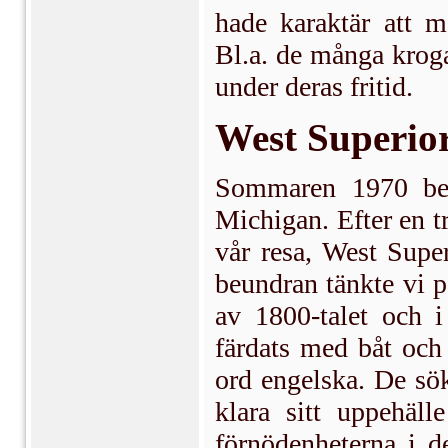
hade karaktär att m
Bl.a. de många kroga
under deras fritid.
West Superio
Sommaren 1970 besö
Michigan. Efter en t
vår resa, West Supe
beundran tänkte vi p
av 1800-talet och i
färdats med båt och
ord engelska. De sök
klara sitt uppehäll
förnödenheterna i d