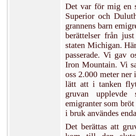
Det var för mig en 
Superior och Duluth
grannens barn emigr
berättelser från ju
staten Michigan. Hä
passerade. Vi gav o
Iron Mountain. Vi s
oss
2.000 meter
ner 
lätt att i tanken fly
gruvan upplevde 
emigranter som bröt
i bruk användes end
Det berättas att gru