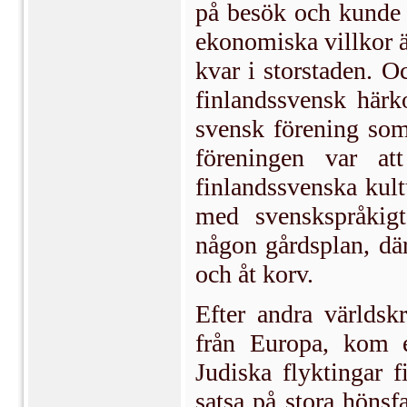
på besök och kunde k
ekonomiska villkor 
kvar i storstaden. O
finlandssvensk härk
svensk förening so
föreningen var at
finlandssvenska kult
med svenskspråkig
någon gårdsplan, dä
och åt korv.
Efter andra världsk
från Europa, kom e
Judiska flyktingar 
satsa på stora hönsf