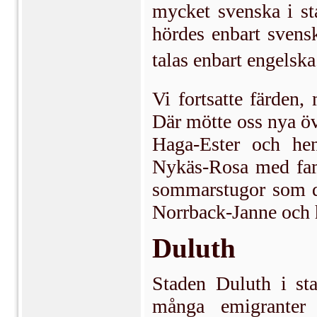
mycket svenska i st
hördes enbart svens
talas enbart engelska
Vi fortsatte färden
Där mötte oss nya öve
Haga-Ester och he
Nykäs-Rosa med fami
sommarstugor som de
Norrback-Janne och h
Duluth
Staden Duluth i sta
många emigranter f