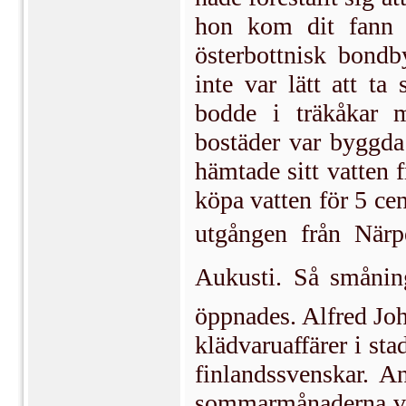
hon kom dit fann h
österbottnisk bondb
inte var lätt att t
bodde i träkåkar m
bostäder var byggda 
hämtade sitt vatten
köpa vatten för 5 ce
utgången från Närp
Aukusti. Så smånin
öppnades. Alfred Jo
klädvaruaffärer i s
finlandssvenskar. An
sommarmånaderna var