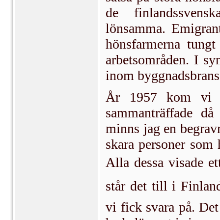
de finlandssvens
lönsamma. Emigrant
hönsfarmerna tungt 
arbetsområden. I syn
inom byggnadsbrans
År 1957 kom vi fö
sammanträffade då 
minns jag en begravn
skara personer som 
Alla dessa visade et
står det till i Finl
vi fick svara på. De