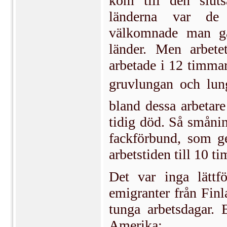
kom till den sluts
länderna var de 
välkomnade man gä
länder. Men arbete
arbetade i 12 timmar
gruvlungan och lu
bland dessa arbetar
tidig död. Så småni
fackförbund, som g
arbetstiden till 10 t
Det var inga lättf
emigranter från Finl
tunga arbetsdagar. 
Amerika: