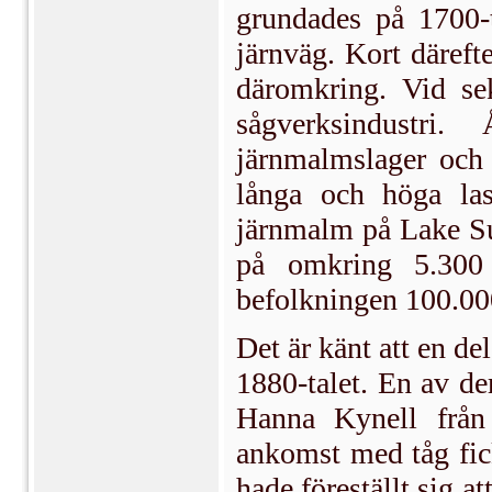
grundades på 1700-t
järnväg. Kort däref
däromkring. Vid sek
sågverksindustr
järnmalmslager och
långa och höga las
järnmalm på Lake Su
på omkring 5.300
befolkningen 100.00
Det är känt att en de
1880-talet. En av de
Hanna Kynell från 
ankomst med tåg fic
hade föreställt sig a