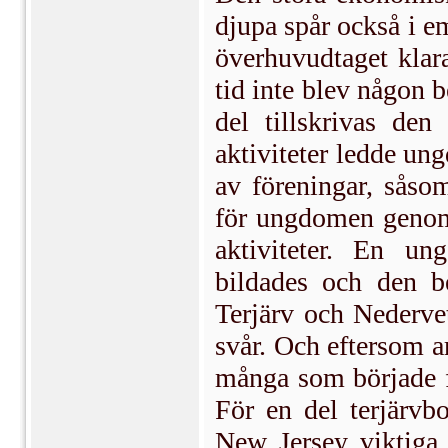
djupa spår också i e
överhuvudtaget klar
tid inte blev någon b
del tillskrivas de
aktiviteter ledde un
av föreningar, såso
för ungdomen genom 
aktiviteter. En un
bildades och den be
Terjärv och Nederve
svår. Och eftersom ar
många som började fun
För en del terjärvb
New Jersey viktiga t