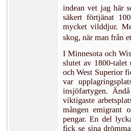
indean vet jag här s
säkert förtjänat 10
mycket vilddjur. Me
skog, när man från ett
I Minnesota och Wis
slutet av 1800-talet
och West Superior fic
var upplagringsplat
insjöfartygen. Änd
viktigaste arbetspl
mången emigrant o
pengar. En del lyck
fick se sina drömma