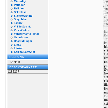
Mänskligt
Perioder
Religion
Sekretess
Släktforskning
Steyr bilar
Terjärv
Vi i Terjärv r.f.
Vitsar/Jokes
Vänsterhänta (lista)
Österbotten
Dagstidningar
Links
Länkar
Sök på Loffe.net
RESPONS
Kontakt
BESÖKSRÄKNARE
1282267