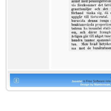
is Free Software rel
Joomla!
Design by Mamboteam