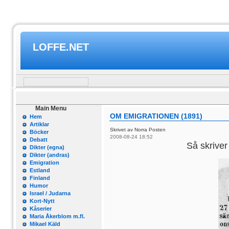
LOFFE.NET
Main Menu
OM EMIGRATIONEN (1891)
Hem
Artiklar
Skrivet av Norra Posten
Böcker
2008-08-24 18:52
Debatt
Så skriver
Dikter (egna)
Dikter (andras)
Emigration
Estland
Finland
Humor
Israel / Judarna
Kort-Nytt
Kåserier
Maria Åkerblom m.fl.
Mikael Käld