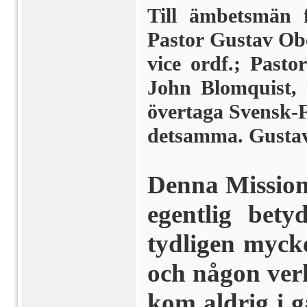
Till ämbetsmän f
Pastor Gustav Obe
vice ordf.; Pasto
John Blomquist, k
övertaga Svensk-F
detsamma. Gustav 
Denna Mission
egentlig bety
tydligen mycke
och någon verk
kom aldrig i 