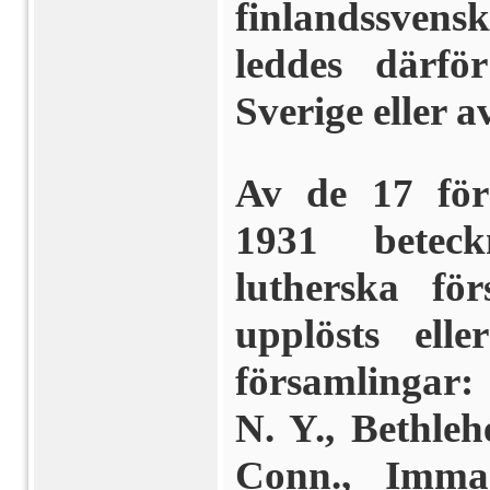
finlandssven
leddes därfö
Sverige eller 
Av de 17 för
1931 beteck
lutherska fö
upplösts ell
församlingar:
N. Y., Bethle
Conn., Imman