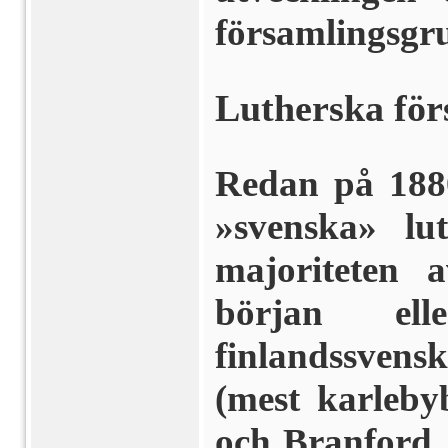
församlingsgru
Lutherska för
Redan på 1880-
»svenska» lut
majoriteten
början el
finlandssvens
(mest karleby
och Branford,