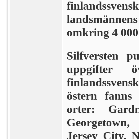
finlandss
landsmännens 
omkring 4 000
Silfversten p
uppgifter 
finlandssvens
östern fanns
orter: Gard
Georgetown,
Jersey City, 