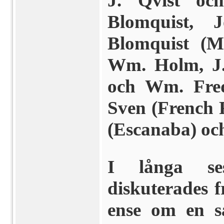
J. Qvist oc
Blomquist, 
Blomquist (Me
Wm. Holm, J.
och Wm. Fred
Sven (French 
(Escanaba) och
I långa se
diskuterades f
ense om en s