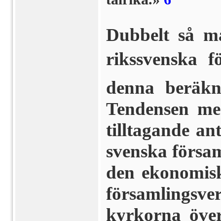
Dubbelt så må
rikssvenska 
denna beräkn
Tendensen me
tilltagande ant
svenska för­sam
den ekonomisk
församlings
kyrkorna över