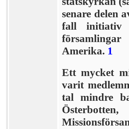
statskyrkan (s
senare delen a
fall initiati
församlinga
Amerika.
1
Ett mycket m
varit medlemma
tal mindre ba
Österbo
Missionsförs