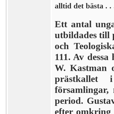
alltid det bästa . .
Ett antal ung
utbildades til
och Teologis
111. Av dessa 
W. Kastman oc
präst­kallet
församlingar
period. Gusta
efter omkring