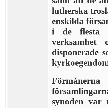
samt att de a
lutherska tros
enskilda försa
i de flesta
verksamhet 
disponerade s
kyrkoegendo
Förmånerna
församlingarn
synoden var n