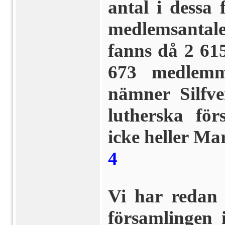
antal i dessa
medlemsantale
fanns då 2 61
673 medlemm
nämner Silfve
lutherska fö
icke heller Ma
4
Vi har redan
församlingen