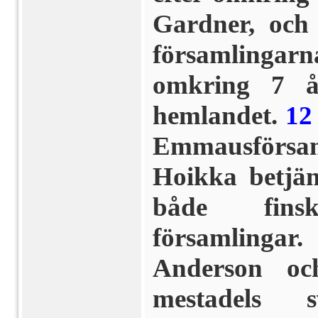
Gardner, och
församlingar
omkring 7 å
hemlandet.
12
Emmausförsaml
Hoikka betjän
både fins
församlingar.
Anderson oc
mestadels 