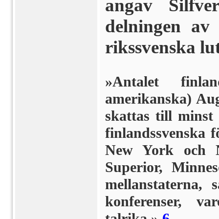
angav Silfv
delningen av
rikssvenska lu
»Antalet finl
amerikanska) Aug
skattas till mins
finlandssvenska f
New York och N
Superior, Minneso
mellanstaterna,
konferenser, va
talrika.»
6