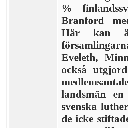
% finlandss
Branford med
Här kan ä
församlingarn
Eveleth, Minn
också utgjord
medlemsantal
landsmän en
svenska luthe
de icke stifta