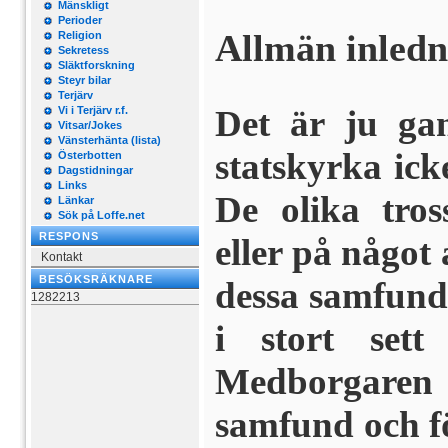
Mänskligt
Perioder
Allmän inledn
Religion
Sekretess
Släktforskning
Steyr bilar
Terjärv
Det är ju ga
Vi i Terjärv r.f.
Vitsar/Jokes
Vänsterhänta (lista)
statskyrka ick
Österbotten
Dagstidningar
Links
De olika tros
Länkar
Sök på Loffe.net
RESPONS
eller på något 
Kontakt
BESÖKSRÄKNARE
dessa samfund
1282213
i stort sett
Medborgaren 
samfund och fö