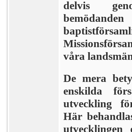
delvis ge
bemödan
baptistfö
Missionsförsa
våra landsmän 
De mera bety
enskilda fö
utveckling fö
Här behandla
utvecklingen