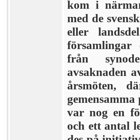
kom i närmare
med de svensk
eller landsde
församlingar 
från synode
avsaknaden av
årsmöten, 
gemensamma pr
var nog en fö
och ett antal
des på initiati