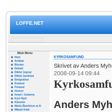
LOFFE.NET
Main Menu
KYRKOSAMFUND
Hem
Artiklar
Skrivet av Anders My
Böcker
Debatt
2008-09-14 09:44
Dikter (egna)
Dikter (andras)
Kyrkosamf
Emigration
Estland
Finland
Humor
Israel / Judarna
Kort-Nytt
Anders My
Kåserier
Maria Åkerblom m.fl.
Mikael Käld