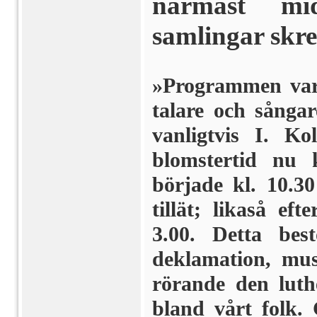
närmast mi
samlingar skre
»Programmen var 
talare och sångar
vanligtvis I. K
blomstertid nu 
började kl. 10.30
tillät; likaså e
3.00. Detta best
deklamation, mus
rörande den luth
bland vårt folk.