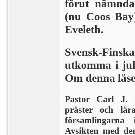
förut nämnda
(nu Coos Bay)
Eveleth.
Svensk-Fin
utkomma i jul
Om denna läser
Pastor Carl J. 
präster och lär
församlingarna
Avsikten med de