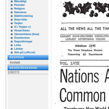
Mänskligt
Perioder
Religion
Sekretess
Släktforskning
Steyr bilar
Terjärv
Vi i Terjärv r.f.
Vitsar/Jokes
Vänsterhänta (lista)
Österbotten
Dagstidningar
Links
Länkar
Sök på Loffe.net
RESPONS
Kontakt
BESÖKSRÄKNARE
1282272