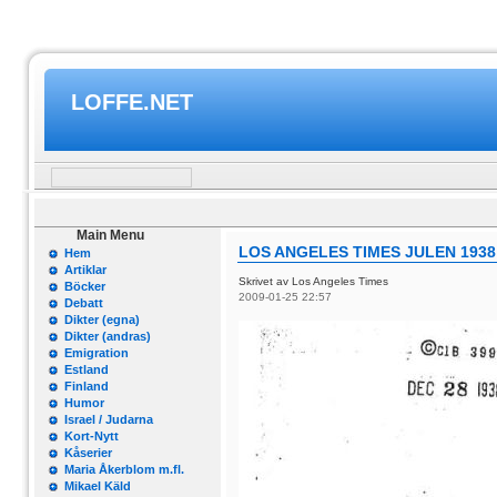
LOFFE.NET
Main Menu
LOS ANGELES TIMES JULEN 1938
Hem
Artiklar
Skrivet av Los Angeles Times
Böcker
2009-01-25 22:57
Debatt
Dikter (egna)
Dikter (andras)
Emigration
Estland
Finland
Humor
Israel / Judarna
Kort-Nytt
Kåserier
Maria Åkerblom m.fl.
Mikael Käld