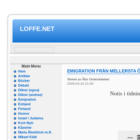
LOFFE.NET
Main Menu
EMIGRATION FRÅN MELLERSTA 
Hem
Artiklar
Skrivet av Åbo Underrättelser
Böcker
2009-03-19 21:09
Debatt
Dikter (egna)
Notis i tidni
Dikter (andras)
Emigration
Estland
Finland
Humor
Israel / Judarna
Kort-Nytt
Kåserier
Maria Åkerblom m.fl.
Mikael Käld