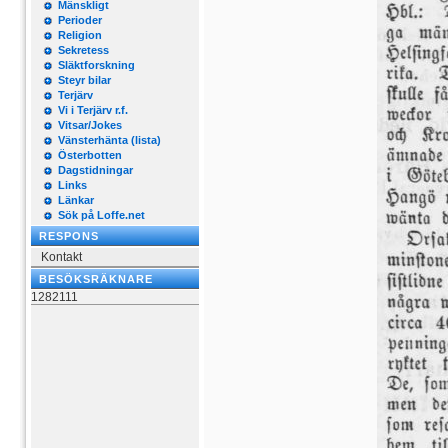
Mänskligt
Perioder
Religion
Sekretess
Släktforskning
Steyr bilar
Terjärv
Vi i Terjärv r.f.
Vitsar/Jokes
Vänsterhänta (lista)
Österbotten
Dagstidningar
Links
Länkar
Sök på Loffe.net
RESPONS
Kontakt
BESÖKSRÄKNARE
1282111