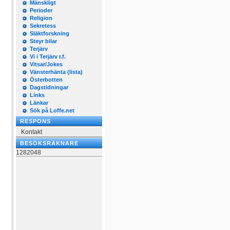
Mänskligt
Perioder
Religion
Sekretess
Släktforskning
Steyr bilar
Terjärv
Vi i Terjärv r.f.
Vitsar/Jokes
Vänsterhänta (lista)
Österbotten
Dagstidningar
Links
Länkar
Sök på Loffe.net
RESPONS
Kontakt
BESÖKSRÄKNARE
1282048