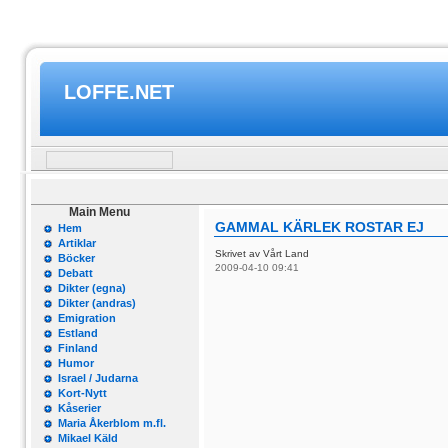
LOFFE.NET
Main Menu
GAMMAL KÄRLEK ROSTAR EJ
Hem
Artiklar
Skrivet av Vårt Land
Böcker
2009-04-10 09:41
Debatt
Dikter (egna)
Dikter (andras)
Emigration
Estland
Finland
Humor
Israel / Judarna
Kort-Nytt
Kåserier
Maria Åkerblom m.fl.
Mikael Käld