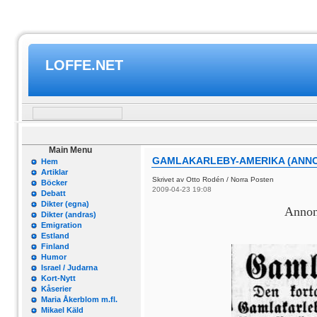
LOFFE.NET
Main Menu
GAMLAKARLEBY-AMERIKA (ANN
Hem
Artiklar
Skrivet av Otto Rodén / Norra Posten
Böcker
2009-04-23 19:08
Debatt
Dikter (egna)
Annons
Dikter (andras)
Emigration
Estland
Finland
Humor
Israel / Judarna
Kort-Nytt
Kåserier
Maria Åkerblom m.fl.
Mikael Käld