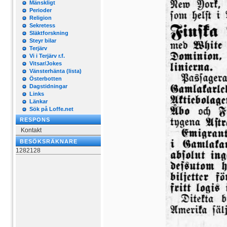
Mänskligt
Perioder
Religion
Sekretess
Släktforskning
Steyr bilar
Terjärv
Vi i Terjärv r.f.
Vitsar/Jokes
Vänsterhänta (lista)
Österbotten
Dagstidningar
Links
Länkar
Sök på Loffe.net
RESPONS
Kontakt
BESÖKSRÄKNARE
1282128