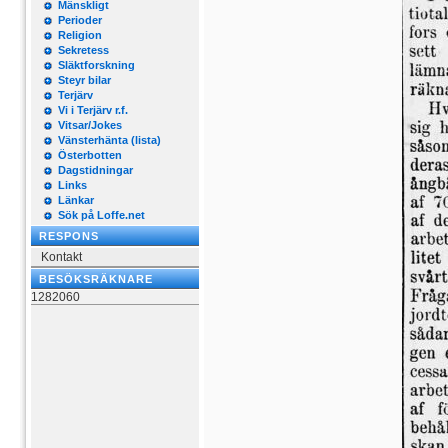
Mänskligt
Perioder
Religion
Sekretess
Släktforskning
Steyr bilar
Terjärv
Vi i Terjärv r.f.
Vitsar/Jokes
Vänsterhänta (lista)
Österbotten
Dagstidningar
Links
Länkar
Sök på Loffe.net
RESPONS
Kontakt
BESÖKSRÄKNARE
1282060