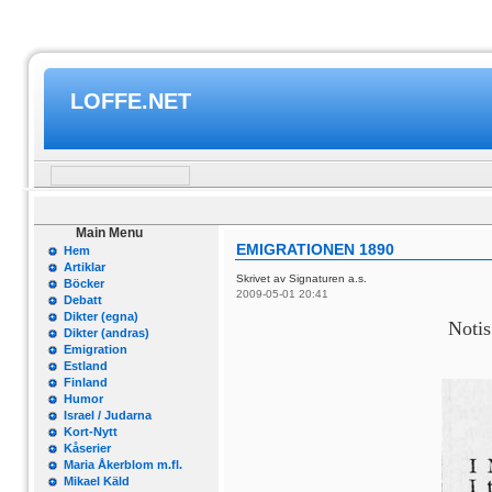
LOFFE.NET
Main Menu
EMIGRATIONEN 1890
Hem
Artiklar
Skrivet av Signaturen a.s.
Böcker
2009-05-01 20:41
Debatt
Dikter (egna)
Notis
Dikter (andras)
Emigration
Estland
Finland
Humor
Israel / Judarna
Kort-Nytt
Kåserier
Maria Åkerblom m.fl.
Mikael Käld