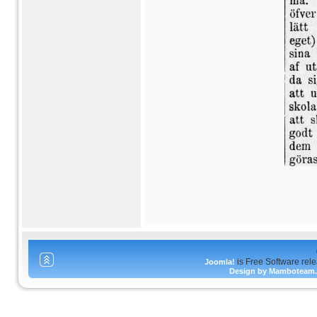
is Free Software rel
Joomla!
Design by Mamboteam