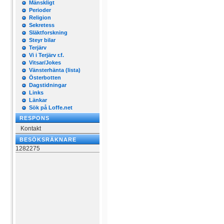
Mänskligt
Perioder
Religion
Sekretess
Släktforskning
Steyr bilar
Terjärv
Vi i Terjärv r.f.
Vitsar/Jokes
Vänsterhänta (lista)
Österbotten
Dagstidningar
Links
Länkar
Sök på Loffe.net
RESPONS
Kontakt
BESÖKSRÄKNARE
1282275