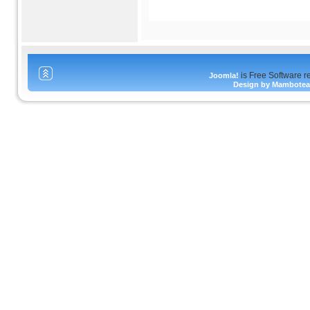
is Free Software r
Joomla!
Design by Mambote