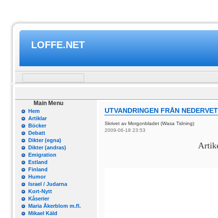
LOFFE.NET
Main Menu
UTVANDRINGEN FRÅN NEDERVETI
Hem
Artiklar
Skrivet av Morgonbladet (Wasa Tidning)
Böcker
2009-06-18 23:53
Debatt
Dikter (egna)
Artik
Dikter (andras)
Emigration
Estland
Finland
Humor
Israel / Judarna
Kort-Nytt
Kåserier
Maria Åkerblom m.fl.
Mikael Käld