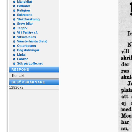
Mänskligt
Perioder
Religion
Sekretess
Släktforskning
Steyr bilar
Terjärv
Vi i Terjärv r.f.
Vitsar/Jokes
Vänsterhänta (lista)
Österbotten
Dagstidningar
Links
Länkar
Sök på Loffe.net
RESPONS
Kontakt
BESÖKSRÄKNARE
1282072