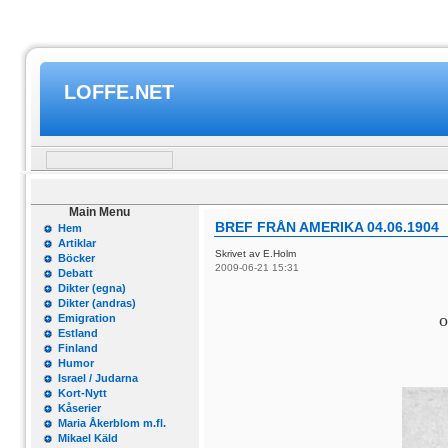
LOFFE.NET
Main Menu
BREF FRÅN AMERIKA 04.06.1904
Hem
Artiklar
Skrivet av E.Holm
Böcker
2009-06-21 15:31
Debatt
Dikter (egna)
Dikter (andras)
o
Emigration
Estland
Finland
Humor
Israel / Judarna
Kort-Nytt
Kåserier
Maria Åkerblom m.fl.
Mikael Käld