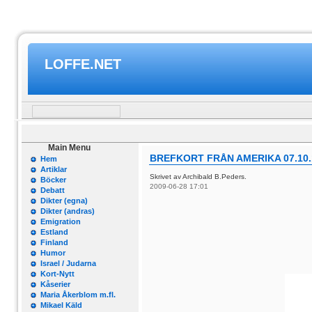
LOFFE.NET
Main Menu
BREFKORT FRÅN AMERIKA 07.10.
Hem
Artiklar
Skrivet av Archibald B.Peders.
Böcker
2009-06-28 17:01
Debatt
Dikter (egna)
Dikter (andras)
Emigration
Estland
Finland
Humor
Israel / Judarna
Kort-Nytt
Kåserier
Maria Åkerblom m.fl.
Mikael Käld