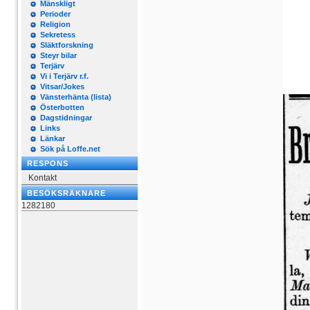
Mänskligt
Perioder
Religion
Sekretess
Släktforskning
Steyr bilar
Terjärv
Vi i Terjärv r.f.
Vitsar/Jokes
Vänsterhänta (lista)
Österbotten
Dagstidningar
Links
Länkar
Sök på Loffe.net
RESPONS
Kontakt
BESÖKSRÄKNARE
1282180