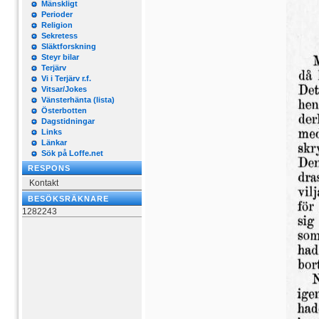
Mänskligt
Perioder
Religion
Sekretess
Släktforskning
Steyr bilar
Terjärv
Vi i Terjärv r.f.
Vitsar/Jokes
Vänsterhänta (lista)
Österbotten
Dagstidningar
Links
Länkar
Sök på Loffe.net
RESPONS
Kontakt
BESÖKSRÄKNARE
1282243