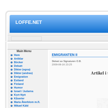
LOFFE.NET
Main Menu
EMIGRANTEN II
Hem
Artiklar
Skrivet av Signaturen O.B.
Böcker
2009-08-16 23:25
Debatt
Dikter (egna)
Artikel i
Dikter (andras)
Emigration
Estland
Finland
Humor
Israel / Judarna
Kort-Nytt
Kåserier
Maria Åkerblom m.fl.
Mikael Käld