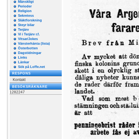
Mänskligt
Perioder
Religion
Sekretess
Släktforskning
Steyr bilar
Terjärv
Vi i Terjärv r.f.
Vitsar/Jokes
Vänsterhänta (lista)
Österbotten
Dagstidningar
Links
Länkar
Sök på Loffe.net
RESPONS
Kontakt
BESÖKSRÄKNARE
1282247