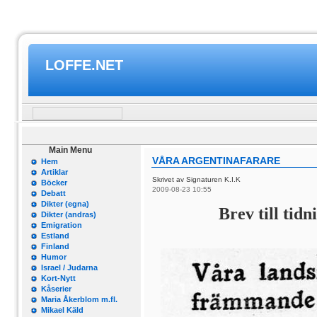
LOFFE.NET
Main Menu
VÅRA ARGENTINAFARARE
Hem
Artiklar
Skrivet av Signaturen K.I.K
Böcker
2009-08-23 10:55
Debatt
Dikter (egna)
Brev till tidn
Dikter (andras)
Emigration
Estland
Finland
Humor
Israel / Judarna
Kort-Nytt
Kåserier
Maria Åkerblom m.fl.
Mikael Käld