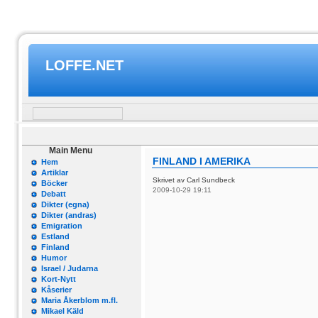
LOFFE.NET
Main Menu
FINLAND I AMERIKA
Hem
Artiklar
Skrivet av Carl Sundbeck
Böcker
2009-10-29 19:11
Debatt
Dikter (egna)
Dikter (andras)
Emigration
Estland
Finland
Humor
Israel / Judarna
Kort-Nytt
Kåserier
Maria Åkerblom m.fl.
Mikael Käld