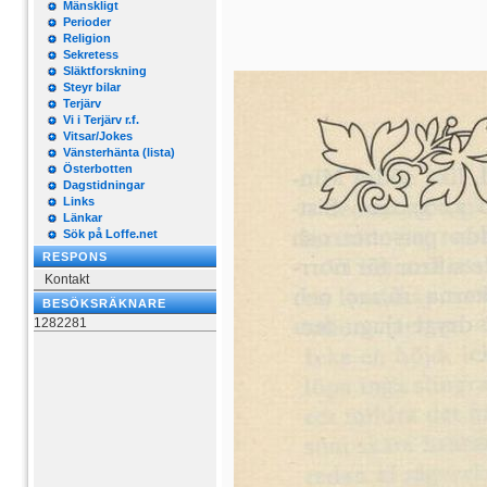
Mänskligt
Perioder
Religion
Sekretess
Släktforskning
Steyr bilar
Terjärv
Vi i Terjärv r.f.
Vitsar/Jokes
Vänsterhänta (lista)
Österbotten
Dagstidningar
Links
Länkar
Sök på Loffe.net
RESPONS
Kontakt
BESÖKSRÄKNARE
1282281