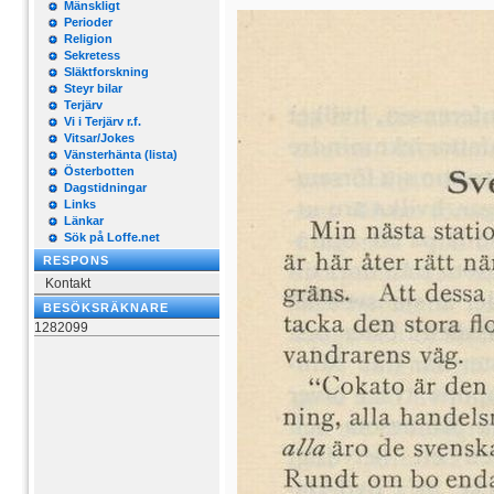
Mänskligt
Perioder
Religion
Sekretess
Släktforskning
Steyr bilar
Terjärv
Vi i Terjärv r.f.
Vitsar/Jokes
Vänsterhänta (lista)
Österbotten
Dagstidningar
Links
Länkar
Sök på Loffe.net
RESPONS
Kontakt
BESÖKSRÄKNARE
1282099