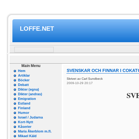
LOFFE.NET
Main Menu
SVENSKAR OCH FINNAR I COKAT
Hem
Artiklar
Skrivet av Carl Sundbeck
Böcker
2009-10-29 20:17
Debatt
Dikter (egna)
SV
Dikter (andras)
Emigration
Estland
Finland
Humor
Israel / Judarna
Kort-Nytt
Kåserier
Maria Åkerblom m.fl.
Mikael Käld