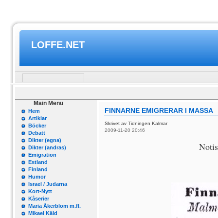
LOFFE.NET
Main Menu
FINNARNE EMIGRERAR I MASSA
Hem
Artiklar
Skrivet av Tidningen Kalmar
Böcker
2009-11-20 20:46
Debatt
Dikter (egna)
Notis
Dikter (andras)
Emigration
Estland
Finland
Humor
Israel / Judarna
Kort-Nytt
Kåserier
Maria Åkerblom m.fl.
Mikael Käld