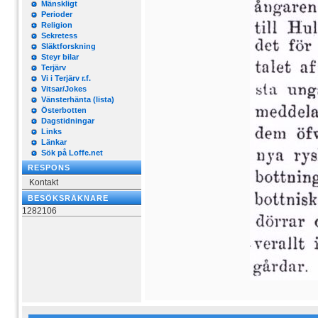
Mänskligt
Perioder
Religion
Sekretess
Släktforskning
Steyr bilar
Terjärv
Vi i Terjärv r.f.
Vitsar/Jokes
Vänsterhänta (lista)
Österbotten
Dagstidningar
Links
Länkar
Sök på Loffe.net
RESPONS
Kontakt
BESÖKSRÄKNARE
1282106