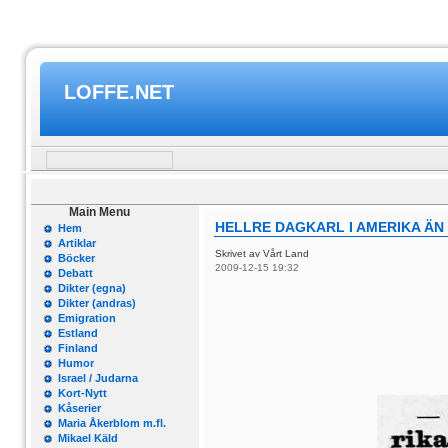
LOFFE.NET
Main Menu
HELLRE DAGKARL I AMERIKA Ä
Hem
Artiklar
Skrivet av Vårt Land
Böcker
2009-12-15 19:32
Debatt
Dikter (egna)
Dikter (andras)
Emigration
Estland
Finland
Humor
Israel / Judarna
Kort-Nytt
Kåserier
Maria Åkerblom m.fl.
Mikael Käld