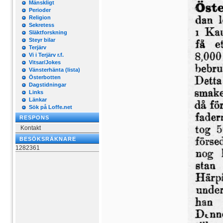
Mänskligt
Perioder
Religion
Sekretess
Släktforskning
Steyr bilar
Terjärv
Vi i Terjärv r.f.
Vitsar/Jokes
Vänsterhänta (lista)
Österbotten
Dagstidningar
Links
Länkar
Sök på Loffe.net
RESPONS
Kontakt
BESÖKSRÄKNARE
1282361