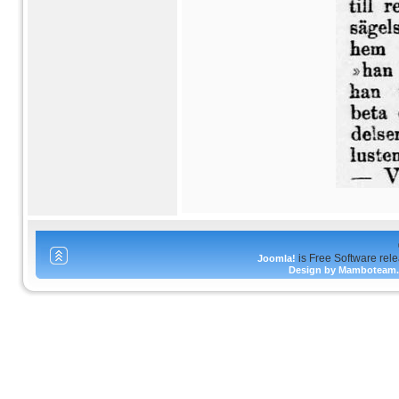
is Free Software rel
Joomla!
Design by Mamboteam