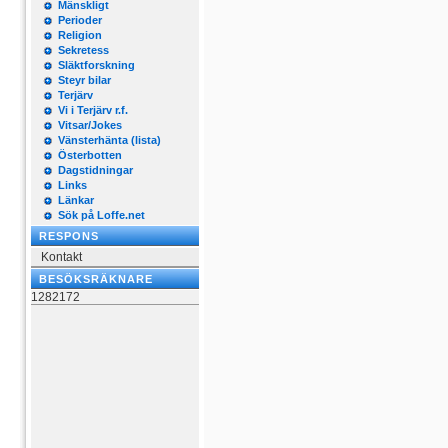
Mänskligt
Perioder
Religion
Sekretess
Släktforskning
Steyr bilar
Terjärv
Vi i Terjärv r.f.
Vitsar/Jokes
Vänsterhänta (lista)
Österbotten
Dagstidningar
Links
Länkar
Sök på Loffe.net
RESPONS
Kontakt
BESÖKSRÄKNARE
1282172