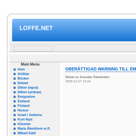
LOFFE.NET
Main Menu
OBERÄTTIGAD WARNING TILL E
Hem
Artiklar
Skrivet av Svenska Österbotten
Böcker
2009-12-27 13:44
Debatt
Dikter (egna)
Dikter (andras)
Emigration
Estland
Finland
Humor
Israel / Judarna
Kort-Nytt
Kåserier
Maria Åkerblom m.fl.
Mikael Käld