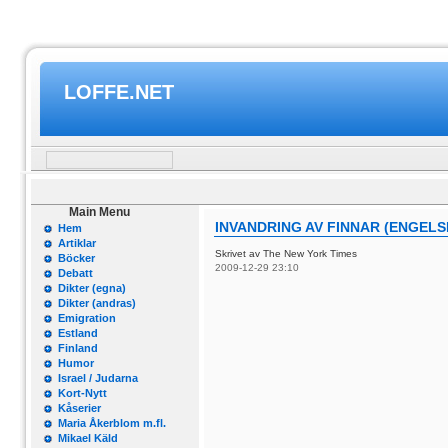
LOFFE.NET
Main Menu
INVANDRING AV FINNAR (ENGELS
Hem
Artiklar
Skrivet av The New York Times
Böcker
2009-12-29 23:10
Debatt
Dikter (egna)
Dikter (andras)
Emigration
Estland
Finland
Humor
Israel / Judarna
Kort-Nytt
Kåserier
Maria Åkerblom m.fl.
Mikael Käld