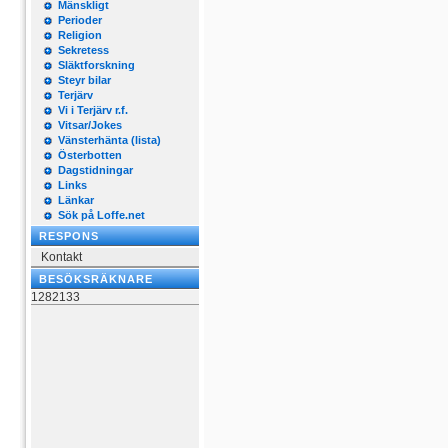
Mänskligt
Perioder
Religion
Sekretess
Släktforskning
Steyr bilar
Terjärv
Vi i Terjärv r.f.
Vitsar/Jokes
Vänsterhänta (lista)
Österbotten
Dagstidningar
Links
Länkar
Sök på Loffe.net
RESPONS
Kontakt
BESÖKSRÄKNARE
1282133