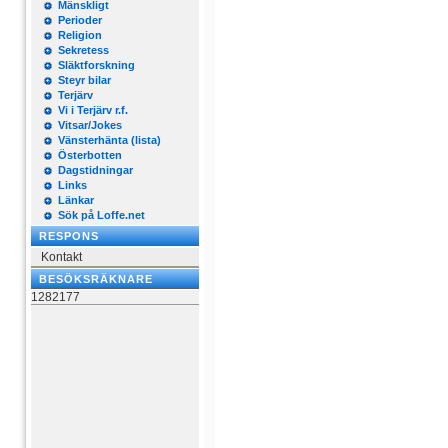
Mänskligt
Perioder
Religion
Sekretess
Släktforskning
Steyr bilar
Terjärv
Vi i Terjärv r.f.
Vitsar/Jokes
Vänsterhänta (lista)
Österbotten
Dagstidningar
Links
Länkar
Sök på Loffe.net
RESPONS
Kontakt
BESÖKSRÄKNARE
1282177