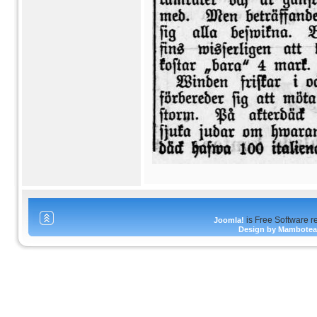
is Free Software r
Joomla!
Design by Mambote