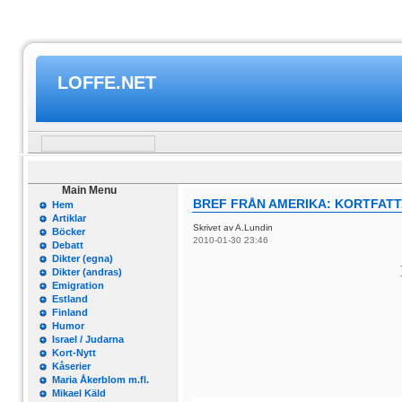
LOFFE.NET
Main Menu
BREF FRÅN AMERIKA: KORTFATT
Hem
Artiklar
Skrivet av A.Lundin
Böcker
2010-01-30 23:46
Debatt
Dikter (egna)
Dikter (andras)
Emigration
Estland
Finland
Humor
Israel / Judarna
Kort-Nytt
Kåserier
Maria Åkerblom m.fl.
Mikael Käld