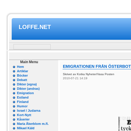
LOFFE.NET
Main Menu
EMIGRATIONEN FRÅN ÖSTERBOT
Hem
Artiklar
Skrivet av Kotka Nyheter/Vasa Posten
Böcker
2010-07-21 14:19
Debatt
Dikter (egna)
Dikter (andras)
Emigration
Estland
Finland
Humor
Israel / Judarna
Kort-Nytt
Kåserier
Maria Åkerblom m.fl.
Mikael Käld