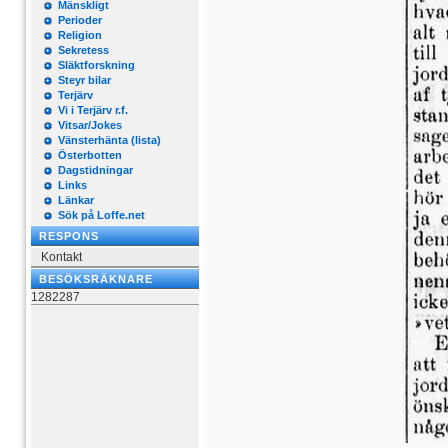
Mänskligt
Perioder
Religion
Sekretess
Släktforskning
Steyr bilar
Terjärv
Vi i Terjärv r.f.
Vitsar/Jokes
Vänsterhänta (lista)
Österbotten
Dagstidningar
Links
Länkar
Sök på Loffe.net
RESPONS
Kontakt
BESÖKSRÄKNARE
1282287