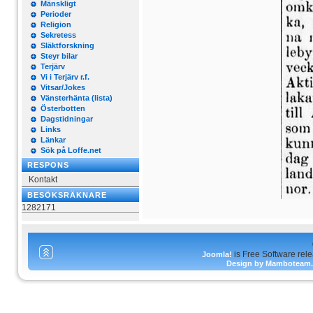
Mänskligt
Perioder
Religion
Sekretess
Släktforskning
Steyr bilar
Terjärv
Vi i Terjärv r.f.
Vitsar/Jokes
Vänsterhänta (lista)
Österbotten
Dagstidningar
Links
Länkar
Sök på Loffe.net
RESPONS
Kontakt
BESÖKSRÄKNARE
1282171
is Free Software rel
Joomla!
Design by Mamboteam