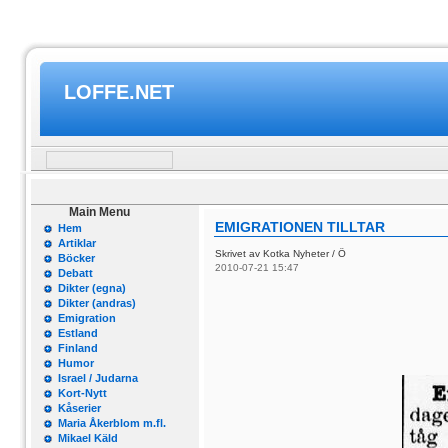
LOFFE.NET
Main Menu
EMIGRATIONEN TILLTAR
Hem
Artiklar
Skrivet av Kotka Nyheter / Ö
Böcker
2010-07-21 15:47
Debatt
Dikter (egna)
Dikter (andras)
Emigration
Estland
Finland
Humor
Israel / Judarna
Kort-Nytt
Kåserier
Maria Åkerblom m.fl.
Mikael Käld