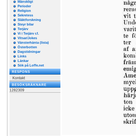
Mänskligt
Perioder
Religion
Sekretess
Släktforskning
Steyr bilar
Terjärv
Vi i Terjärv r.f.
Vitsar/Jokes
Vänsterhänta (lista)
Österbotten
Dagstidningar
Links
Länkar
Sök på Loffe.net
RESPONS
Kontakt
BESÖKSRÄKNARE
1282309