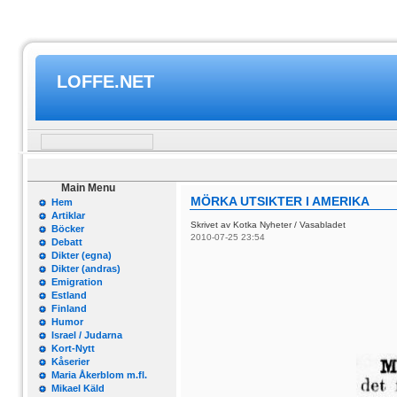
LOFFE.NET
Main Menu
MÖRKA UTSIKTER I AMERIKA
Hem
Artiklar
Skrivet av Kotka Nyheter / Vasabladet
Böcker
2010-07-25 23:54
Debatt
Dikter (egna)
Dikter (andras)
Emigration
Estland
Finland
Humor
Israel / Judarna
Kort-Nytt
Kåserier
Maria Åkerblom m.fl.
Mikael Käld