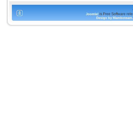
is Free Software rel
Joomla!
Design by Mamboteam