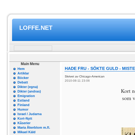
LOFFE.NET
Main Menu
HADE FRU - SÖKTE GULD - MIST
Hem
Artiklar
Skrivet av Chicago-American
Böcker
2010-08-11 23:06
Debatt
Dikter (egna)
Kort n
Dikter (andras)
Emigration
som v
Estland
Finland
Humor
Israel / Judarna
Kort-Nytt
Kåserier
Maria Åkerblom m.fl.
Mikael Käld