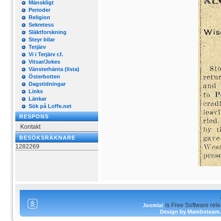
Mänskligt
Perioder
Religion
Sekretess
Släktforskning
Steyr bilar
Terjärv
Vi i Terjärv r.f.
Vitsar/Jokes
Vänsterhänta (lista)
Österbotten
Dagstidningar
Links
Länkar
Sök på Loffe.net
RESPONS
Kontakt
BESÖKSRÄKNARE
1282269
is Free Software rel
Joomla!
Design by Mamboteam