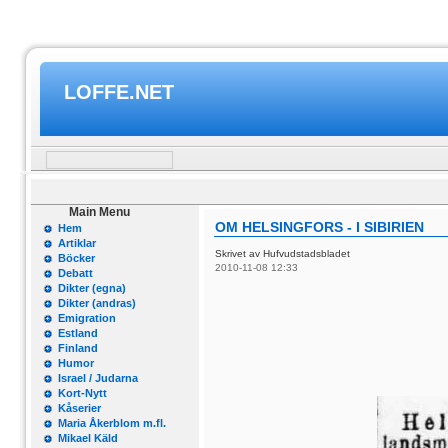
LOFFE.NET
Main Menu
OM HELSINGFORS - I SIBIRIEN
Hem
Artiklar
Skrivet av Hufvudstadsbladet
Böcker
2010-11-08 12:33
Debatt
Dikter (egna)
Dikter (andras)
Emigration
Estland
Finland
Humor
Israel / Judarna
Kort-Nytt
Kåserier
Maria Åkerblom m.fl.
Mikael Käld