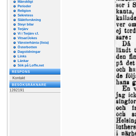
Mänskligt
Perioder
Religion
Sekretess
Släktforskning
Steyr bilar
Terjärv
Vi i Terjärv r.f.
Vitsar/Jokes
Vänsterhänta (lista)
Österbotten
Dagstidningar
Links
Länkar
Sök på Loffe.net
RESPONS
Kontakt
BESÖKSRÄKNARE
1282191