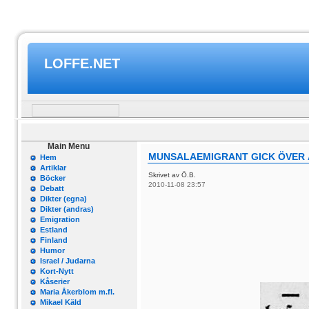
LOFFE.NET
Main Menu
MUNSALAEMIGRANT GICK ÖVER 
Hem
Artiklar
Skrivet av Ö.B.
Böcker
2010-11-08 23:57
Debatt
Dikter (egna)
Dikter (andras)
Emigration
Estland
Finland
Humor
Israel / Judarna
Kort-Nytt
Kåserier
Maria Åkerblom m.fl.
Mikael Käld