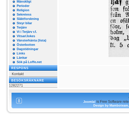
Mänskligt
Perioder
Religion
Sekretess
Släktforskning
Steyr bilar
Terjärv
Vi i Terjärv r.f.
Vitsar/Jokes
Vänsterhänta (lista)
Österbotten
Dagstidningar
Links
Länkar
Sök på Loffe.net
RESPONS
Kontakt
BESÖKSRÄKNARE
1282271
is Free Software rel
Joomla!
Design by Mamboteam