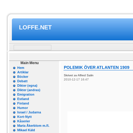
LOFFE.NET
Main Menu
POLEMIK ÖVER ATLANTEN 1909
Hem
Artiklar
Skrivet av Alfred Salin
Böcker
2010-12-17 16:47
Debatt
Dikter (egna)
Dikter (andras)
Emigration
Estland
Finland
Humor
Israel / Judarna
Kort-Nytt
Kåserier
Maria Åkerblom m.fl.
Mikael Käld