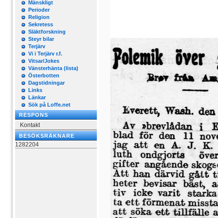
Mänskligt
Perioder
Religion
Sekretess
Släktforskning
Steyr bilar
Terjärv
Vi i Terjärv r.f.
Vitsar/Jokes
Vänsterhänta (lista)
Österbotten
Dagstidningar
Links
Länkar
Sök på Loffe.net
RESPONS
Kontakt
BESÖKSRÄKNARE
1282204