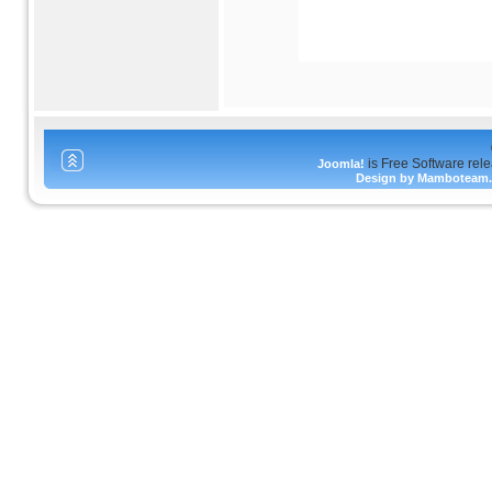
is Free Software rel
Joomla!
Design by Mamboteam