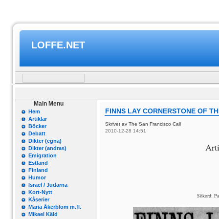
LOFFE.NET
Main Menu
FINNS LAY CORNERSTONE OF T
Hem
Artiklar
Skrivet av The San Francisco Call
Böcker
2010-12-28 14:51
Debatt
Dikter (egna)
Art
Dikter (andras)
Emigration
Estland
Finland
Humor
Israel / Judarna
Kort-Nytt
Sökord: Pa
Kåserier
Maria Åkerblom m.fl.
Mikael Käld