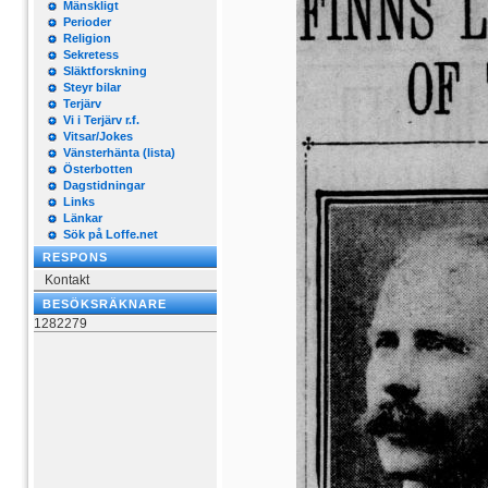
Mänskligt
Perioder
Religion
Sekretess
Släktforskning
Steyr bilar
Terjärv
Vi i Terjärv r.f.
Vitsar/Jokes
Vänsterhänta (lista)
Österbotten
Dagstidningar
Links
Länkar
Sök på Loffe.net
RESPONS
Kontakt
BESÖKSRÄKNARE
1282279