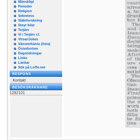
Mänskligt
Perioder
Religion
Sekretess
Släktforskning
Steyr bilar
Terjärv
Vi i Terjärv r.f.
Vitsar/Jokes
Vänsterhänta (lista)
Österbotten
Dagstidningar
Links
Länkar
Sök på Loffe.net
RESPONS
Kontakt
BESÖKSRÄKNARE
1282101