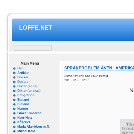
LOFFE.NET
Main Menu
SPRÅKPROBLEM ÄVEN I AMERIK
Hem
Artiklar
Skrivet av The Salt Lake Herald
Böcker
2010-12-30 12:05
Debatt
Dikter (egna)
No
Dikter (andras)
Emigration
Estland
Finland
Humor
Israel / Judarna
Kort-Nytt
Kåserier
Maria Åkerblom m.fl.
Mikael Käld